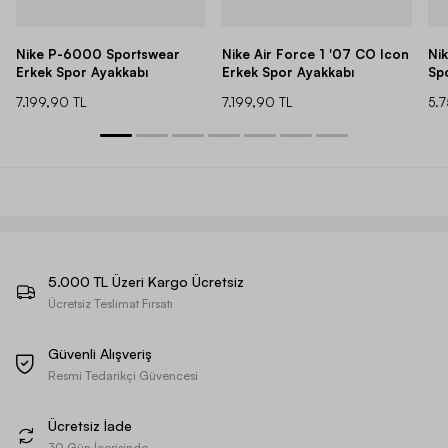
Nike P-6000 Sportswear
Nike Air Force 1 '07 CO Icon
Ni
Erkek Spor Ayakkabı
Erkek Spor Ayakkabı
Sp
7.199,90 TL
7.199,90 TL
5.
5.000 TL Üzeri Kargo Ücretsiz
Ücretsiz Teslimat Fırsatı
Güvenli Alışveriş
Resmi Tedarikçi Güvencesi
Ücretsiz İade
30 Gün İçerisinde