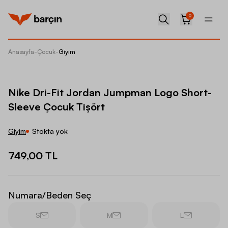
0
Anasayfa
-
Çocuk
-
Giyim
Nike Dr
Nike Dri-Fit Jordan Jumpman Logo Short-
Sleeve Çocuk Tişört
Giyim
Stokta yok
749,00 TL
Numara/Beden Seç
S
M
L