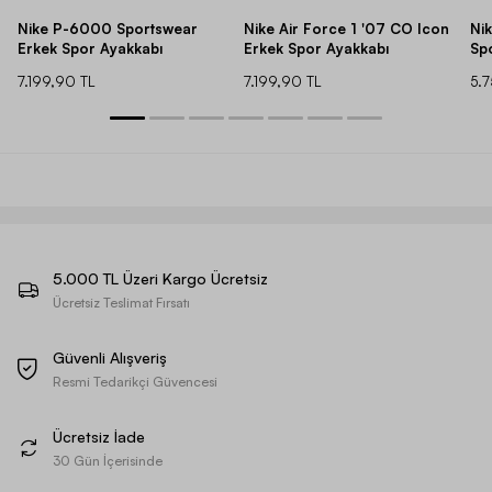
Nike P-6000 Sportswear
Nike Air Force 1 '07 CO Icon
Ni
Erkek Spor Ayakkabı
Erkek Spor Ayakkabı
Sp
7.199,90 TL
7.199,90 TL
5.
5.000 TL Üzeri Kargo Ücretsiz
Ücretsiz Teslimat Fırsatı
Güvenli Alışveriş
Resmi Tedarikçi Güvencesi
Ücretsiz İade
30 Gün İçerisinde