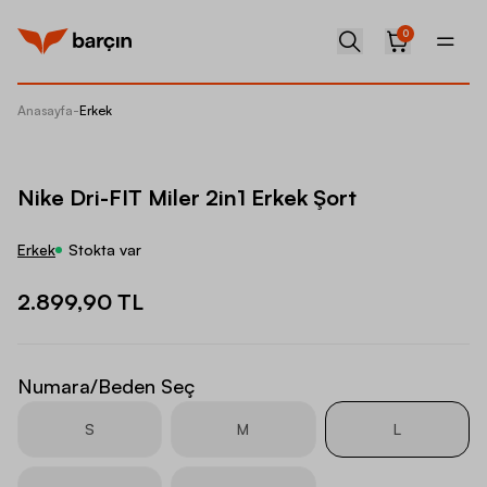
0
Anasayfa
-
Erkek
Nike Dri
Nike Dri-FIT Miler 2in1 Erkek Şort
Erkek
Stokta var
2.899,90 TL
Numara/Beden Seç
S
M
L