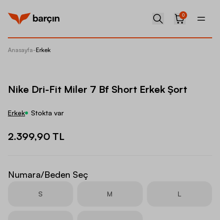
0
Anasayfa
-
Erkek
Nike Dri
Nike Dri-Fit Miler 7 Bf Short Erkek Şort
Erkek
Stokta var
2.399,90 TL
Numara/Beden Seç
S
M
L