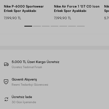
Nike P-6000 Sportswear
Nike Air Force 1 '07 CO Icon
Ni
Erkek Spor Ayakkabı
Erkek Spor Ayakkabı
Sp
7.199,90 TL
7.199,90 TL
5.
5.000 TL Üzeri Kargo Ücretsiz
Ücretsiz Teslimat Fırsatı
Güvenli Alışveriş
Resmi Tedarikçi Güvencesi
Ücretsiz İade
30 Gün İçerisinde