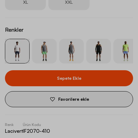
XL
XXL
Renkler
Sepete Ekle
Favorilere ekle
Renk
Ürün Kodu
Lacivert
IF2070-410