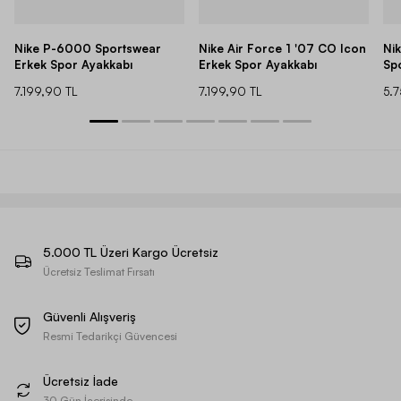
Nike P-6000 Sportswear
Nike Air Force 1 '07 CO Icon
Ni
Erkek Spor Ayakkabı
Erkek Spor Ayakkabı
Sp
7.199,90 TL
7.199,90 TL
5.
5.000 TL Üzeri Kargo Ücretsiz
Ücretsiz Teslimat Fırsatı
Güvenli Alışveriş
Resmi Tedarikçi Güvencesi
Ücretsiz İade
30 Gün İçerisinde