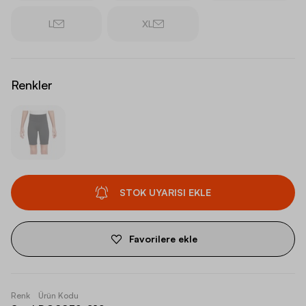
L
XL
Renkler
STOK UYARISI EKLE
Favorilere ekle
Renk
Ürün Kodu