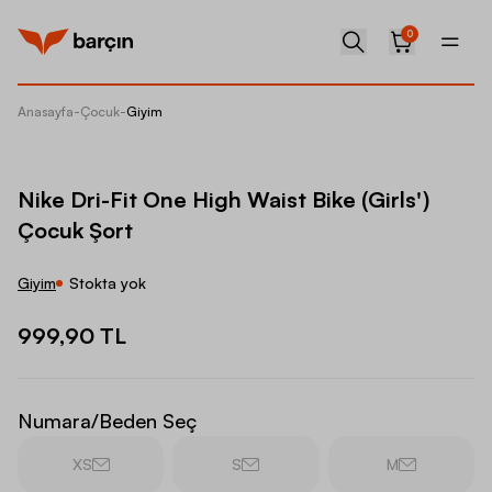
0
Anasayfa
-
Çocuk
-
Giyim
Nike Dri
Nike Dri-Fit One High Waist Bike (Girls')
Çocuk Şort
Giyim
Stokta yok
999,90 TL
Numara/Beden Seç
XS
S
M