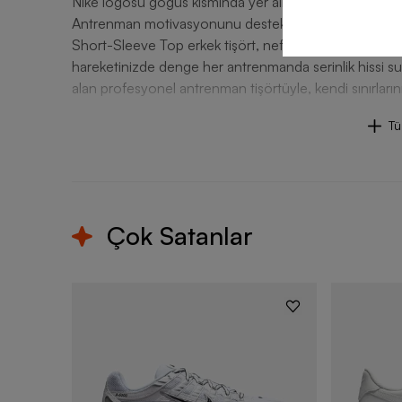
Nike logosu göğüs kısmında yer alır.
Antrenman motivasyonunu destekleyen en önemli unsur
Short-Sleeve Top erkek tişört, nefes alabilir yapısı ve t
hareketinizde denge her antrenmanda serinlik hissi 
alan profesyonel antrenman tişörtüyle, kendi sınırların
T
Çok Satanlar