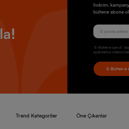
İndirim, kampany
bültene abone ol
la!
“E-Bülten’e üye ol” dü
aydınlatma metnini kab
E-Bülten’e 
Trend Kategoriler
Öne Çıkanlar