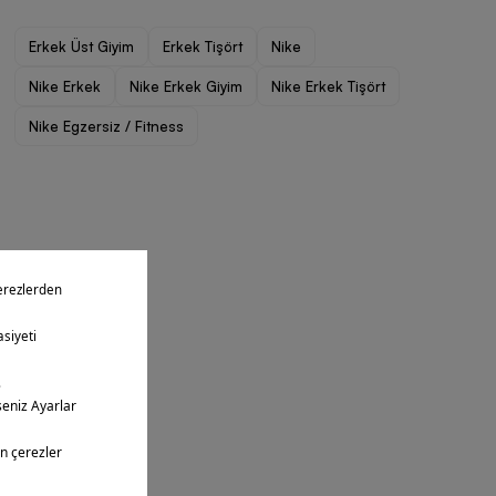
Erkek Üst Giyim
Erkek Tişört
Nike
Nike Erkek
Nike Erkek Giyim
Nike Erkek Tişört
Nike Egzersiz / Fitness