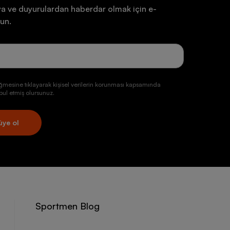
a ve duyurulardan haberdar olmak için e-
un.
ğmesine tıklayarak kişisel verilerin korunması kapsamında
ul etmiş olursunuz.
üye ol
Sportmen Blog