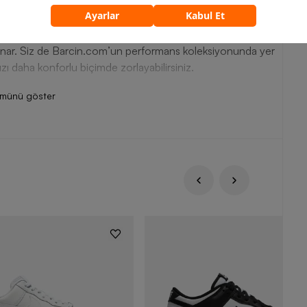
, kıyafetin sunduğu konfordur. Nike Dri-FIT Pro Training
eknik kumaş kalitesiyle konforu kesintisiz hâle getirir. Her
sunar. Siz de Barcin.com’un performans koleksiyonunda yer
ızı daha konforlu biçimde zorlayabilirsiniz.
ümünü göster