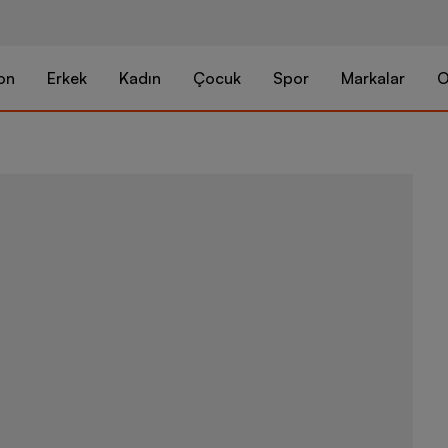
on
Erkek
Kadın
Çocuk
Spor
Markalar
O
Nike Dri-Fit 