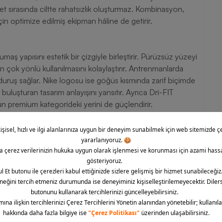
eket sırasında ciltte rahatsızlık oluşturmaz. Kombinasyon,
in optimize edilmiş ekipman hâline de getirir.
aş yapısını estetik bir çizgiyle birleştirir. Pürüzsüz yüzeyi
çok yönlü kullanılmasını kolaylaştırır. Antrenmanlarda
duruş sağlar. Nike logosu ise göğüs kısmında zarif biçimde
buluşturan tasarım anlayışını yansıtır. Ayrıca Dri-FIT
nün premium kategorideki yerini de güçlendirir.
rtünün Diğer Özellikleri
rdımcı olur.