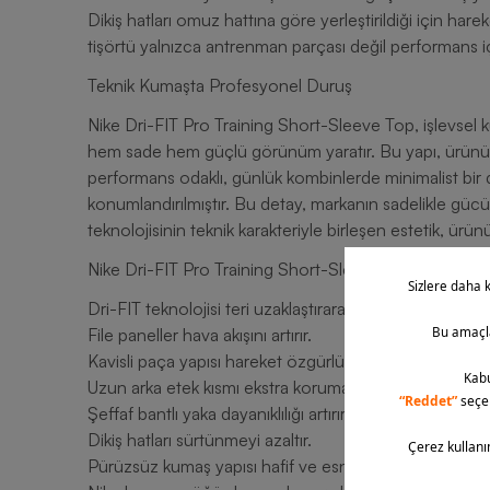
Dikiş hatları omuz hattına göre yerleştirildiği için har
tişörtü yalnızca antrenman parçası değil performans iç
Teknik Kumaşta Profesyonel Duruş
Nike Dri-FIT Pro Training Short-Sleeve Top, işlevsel kum
hem sade hem güçlü görünüm yaratır. Bu yapı, ürünün 
performans odaklı, günlük kombinlerde minimalist bir 
konumlandırılmıştır. Bu detay, markanın sadelikle gücü 
teknolojisinin teknik karakteriyle birleşen estetik, ürü
Nike Dri-FIT Pro Training Short-Sleeve Top Erkek Tişö
Dri-FIT teknolojisi teri uzaklaştırarak kuru kalmanıza ya
File paneller hava akışını artırır.
Kavisli paça yapısı hareket özgürlüğü sağlar.
Uzun arka etek kısmı ekstra koruma sunar.
Şeffaf bantlı yaka dayanıklılığı artırır.
Dikiş hatları sürtünmeyi azaltır.
Pürüzsüz kumaş yapısı hafif ve esnektir.