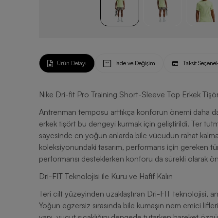
Ürün Detayı
İade ve Değişim
Taksit Seçenek
Nike Dri-fit Pro Training Short-Sleeve Top Erkek Tişö
Antrenman temposu arttıkça konforun önemi daha da b
erkek tişört bu dengeyi kurmak için geliştirildi. Ter t
sayesinde en yoğun anlarda bile vücudun rahat kalmas
koleksiyonundaki tasarım, performans için gereken tüm t
performansı desteklerken konforu da sürekli olarak ön
Dri-FIT Teknolojisi ile Kuru ve Hafif Kalın
Teri cilt yüzeyinden uzaklaştıran Dri-FIT teknolojisi,
Yoğun egzersiz sırasında bile kumaşın nem emici lifleri
yapı, vücut sıcaklığını dengede tutarken hareket özgü