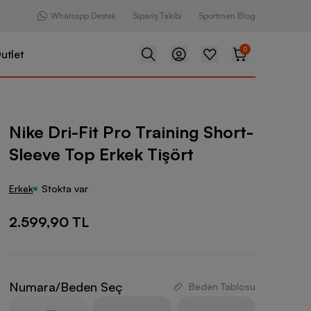
Whatsapp Destek
Sipariş Takibi
Sportmen Blog
0
utlet
Pro Training Short-Sleeve Top Erkek Tişört
Nike Dri-Fit Pro Training Short-
Sleeve Top Erkek Tişört
Erkek
Stokta var
2.599,90 TL
Numara/Beden Seç
Beden Tablosu