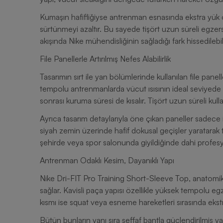
Kumaşın hafifliğiyse antrenman esnasında ekstra yük o
sürtünmeyi azaltır. Bu sayede tişört uzun süreli egzersi
akışında Nike mühendisliğinin sağladığı fark hissedilebili
File Panellerle Artırılmış Nefes Alabilirlik
Tasarımın sırt ile yan bölümlerinde kullanılan file pane
tempolu antrenmanlarda vücut ısısının ideal seviyede
sonrası kuruma süresi de kısalır. Tişört uzun süreli ku
Ayrıca tasarım detaylarıyla öne çıkan paneller sadece işl
siyah zemin üzerinde hafif dokusal geçişler yaratarak t
şehirde veya spor salonunda giyildiğinde dahi profe
Antrenman Odaklı Kesim, Dayanıklı Yapı
Nike Dri-FIT Pro Training Short-Sleeve Top, anatomik 
sağlar. Kavisli paça yapısı özellikle yüksek tempolu e
kısmı ise squat veya esneme hareketleri sırasında eks
Bütün bunların yanı sıra şeffaf bantla güçlendirilmiş y