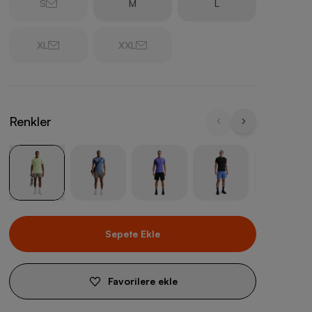
S
M
L
XL
XXL
Renkler
Sepete Ekle
Favorilere ekle