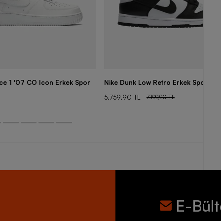
rce 1 '07 CO Icon Erkek Spor
Nike Dunk Low Retro Erkek Spor Aya
5.759,90 TL
7.199,90 TL
E-Bül