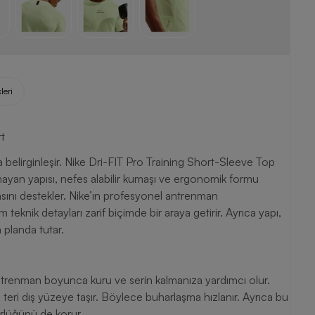
leri
rt
elirginleşir. Nike Dri-FIT Pro Training Short-Sleeve Top
utmayan yapısı, nefes alabilir kumaşı ve ergonomik formu
ını destekler. Nike’ın profesyonel antrenman
eknik detayları zarif biçimde bir araya getirir. Ayrıca yapı,
 planda tutar.
 antrenman boyunca kuru ve serin kalmanıza yardımcı olur.
 teri dış yüzeye taşır. Böylece buharlaşma hızlanır. Ayrıca bu
rlüğünü de korur.