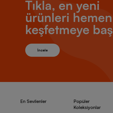
Tıkla, en yeni
ürünleri hemen
keşfetmeye baş
İncele
En Sevilenler
Popüler
Koleksiyonlar