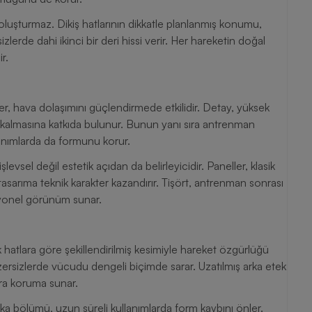
luşturmaz. Dikiş hatlarının dikkatle planlanmış konumu,
zlerde dahi ikinci bir deri hissi verir. Her hareketin doğal
r.
ller, hava dolaşımını güçlendirmede etkilidir. Detay, yüksek
 kalmasına katkıda bulunur. Bunun yanı sıra antrenman
llanımlarda da formunu korur.
evsel değil estetik açıdan da belirleyicidir. Paneller, klasik
asarıma teknik karakter kazandırır. Tişört, antrenman sonrası
syonel görünüm sunar.
hatlara göre şekillendirilmiş kesimiyle hareket özgürlüğü
gzersizlerde vücudu dengeli biçimde sarar. Uzatılmış arka etek
tra koruma sunar.
aka bölümü, uzun süreli kullanımlarda form kaybını önler.