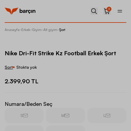
0
Anasayfa
-
Erkek
-
Giyim
-
Alt giyim
-
Şort
Nike Dri
Nike Dri-Fit Strike Kz Football Erkek Şort
Şort
Stokta yok
2.399,90 TL
Numara/Beden Seç
S
M
L