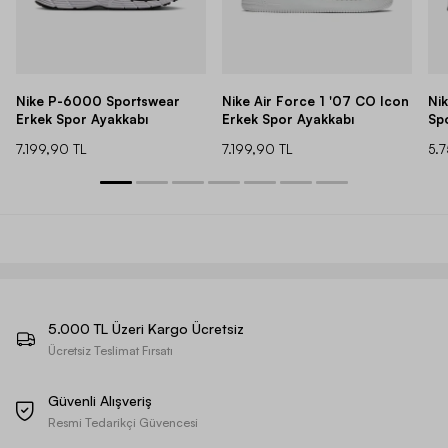
Nike P-6000 Sportswear
Nike Air Force 1 '07 CO Icon
Ni
Erkek Spor Ayakkabı
Erkek Spor Ayakkabı
Sp
7.199,90 TL
7.199,90 TL
5.
5.000 TL Üzeri Kargo Ücretsiz
Ücretsiz Teslimat Fırsatı
Güvenli Alışveriş
Resmi Tedarikçi Güvencesi