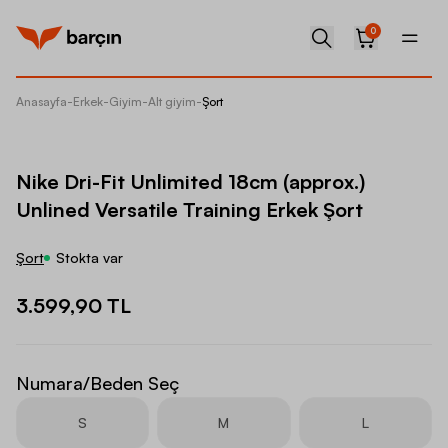
0
Anasayfa
-
Erkek
-
Giyim
-
Alt giyim
-
Şort
Nike Dri
Nike Dri-Fit Unlimited 18cm (approx.)
Unlined Versatile Training Erkek Şort
Şort
Stokta var
3.599,90 TL
Numara/Beden Seç
S
M
L