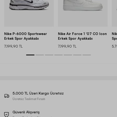
Nike P-6000 Sportswear
Nike Air Force 1 '07 CO Icon
Ni
Erkek Spor Ayakkabı
Erkek Spor Ayakkabı
Sp
7.199,90 TL
7.199,90 TL
5.
5.000 TL Üzeri Kargo Ücretsiz
Ücretsiz Teslimat Fırsatı
Güvenli Alışveriş