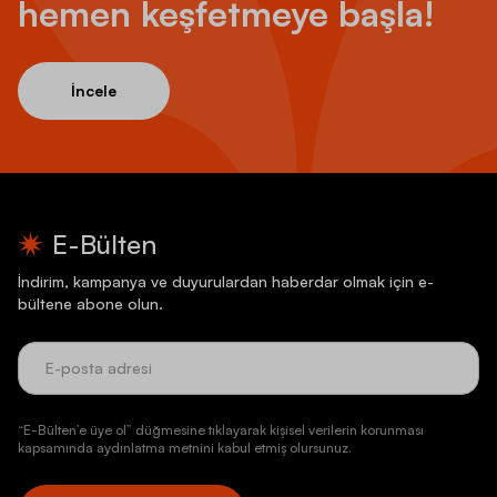
hemen keşfetmeye başla!
İncele
E-Bülten
İndirim, kampanya ve duyurulardan haberdar olmak için e-
bültene abone olun.
“E-Bülten’e üye ol” düğmesine tıklayarak kişisel verilerin korunması
kapsamında aydınlatma metnini kabul etmiş olursunuz.