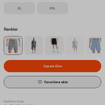
XL
XXL
Renkler
Sepete Ekle
Favorilere ekle
Renk
Ürün Kodu