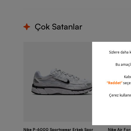
Çok Satanlar
Nike P-6000 Sportswear Erkek Spor
Nike Air Fo