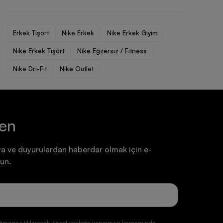
Ayakkabı
Ayakkabı
7.199,90 TL
7.199,90 TL
Erkek Tişört
Nike Erkek
Nike Erkek Giyim
Nike Erkek Tişört
Nike Egzersiz / Fitness
Nike Dri-Fit
Nike Outlet
ten
a ve duyurulardan haberdar olmak için e-
un.
ğmesine tıklayarak kişisel verilerin korunması kapsamında