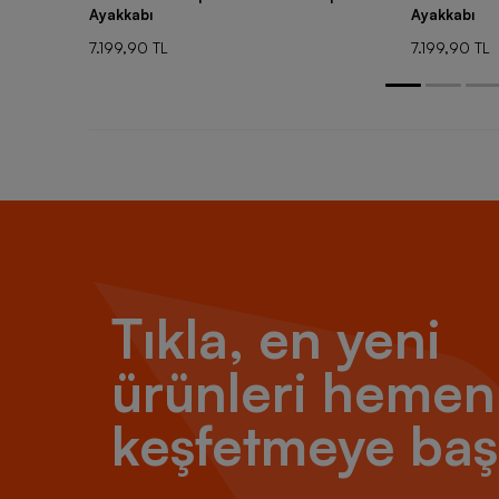
Ayakkabı
Ayakkabı
7.199,90 TL
7.199,90 TL
Tıkla, en yeni
ürünleri hemen
keşfetmeye baş