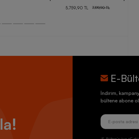
5.759,90 TL
7.199,90 TL
E-Bül
İndirim, kampany
bültene abone ol
la!
“E-Bülten’e üye ol” dü