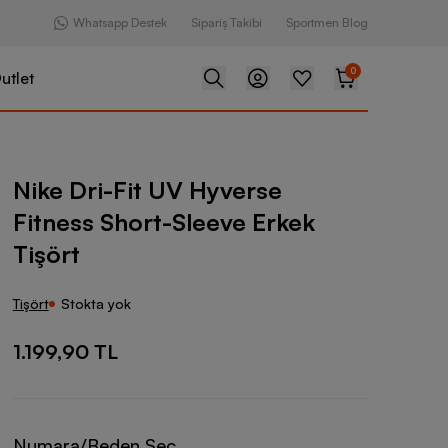
Whatsapp Destek
Sipariş Takibi
Sportmen Blog
0
utlet
UV Hyverse Fitness Short-Sleeve Erkek Tişört
Nike Dri-Fit UV Hyverse
Fitness Short-Sleeve Erkek
Tişört
Tişört
Stokta yok
1.199,90 TL
Numara/Beden Seç