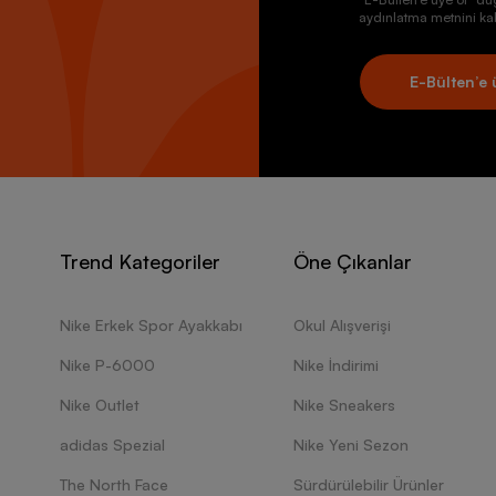
aydınlatma metnini kab
E-Bülten’e 
Trend Kategoriler
Öne Çıkanlar
Nike Erkek Spor Ayakkabı
Okul Alışverişi
Nike P-6000
Nike İndirimi
Nike Outlet
Nike Sneakers
adidas Spezial
Nike Yeni Sezon
The North Face
Sürdürülebilir Ürünler