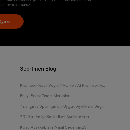
ul etmiş olursunuz.
üye ol
Sportmen Blog
Krampon Nasıl Seçilir? FG ve AG Krampon Farkları Nelerdir?
En İyi Erkek Tişört Markaları
Yaptığınız Spor için En Uygun Ayakkabı Seçimi
2025’in En İyi Basketbol Ayakkabıları
Koşu Ayakkabısını Nasıl Seçersiniz?