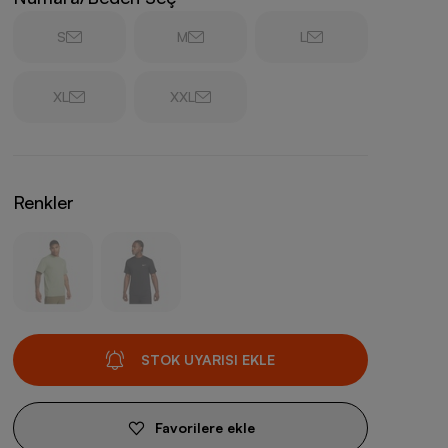
S
M
L
XL
XXL
Renkler
STOK UYARISI EKLE
Favorilere ekle