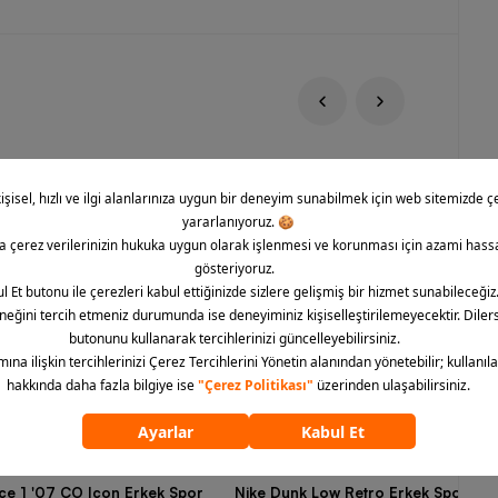
rce 1 '07 CO Icon Erkek Spor
Nike Dunk Low Retro Erkek Spor Aya