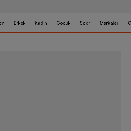
on
Erkek
Kadın
Çocuk
Spor
Markalar
O
Nike Dri-Fit 