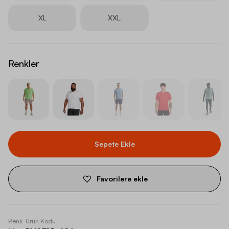
XL
XXL
Renkler
Sepete Ekle
Favorilere ekle
Renk
Ürün Kodu