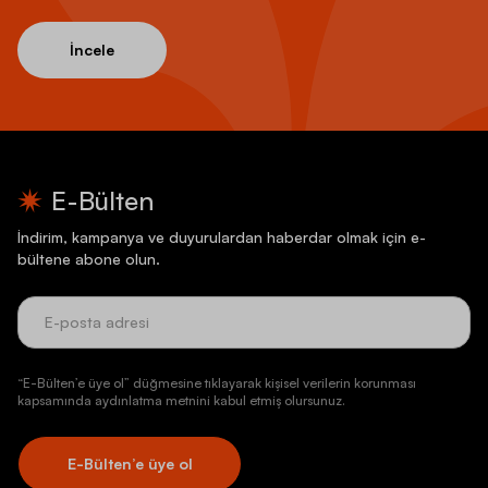
İncele
E-Bülten
İndirim, kampanya ve duyurulardan haberdar olmak için e-
bültene abone olun.
“E-Bülten’e üye ol” düğmesine tıklayarak kişisel verilerin korunması
kapsamında aydınlatma metnini kabul etmiş olursunuz.
E-Bülten’e üye ol