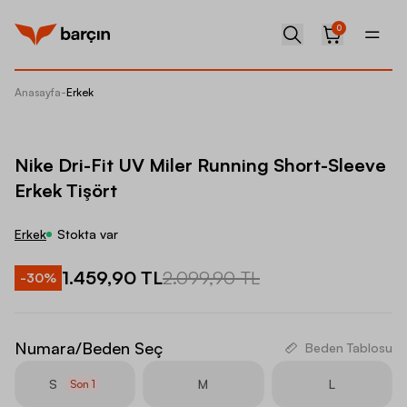
0
Anasayfa
-
Erkek
Nike Dr
Nike Dri-Fit UV Miler Running Short-Sleeve
Erkek Tişört
Erkek
Stokta var
1.459,90 TL
2.099,90 TL
-
30
%
Numara/Beden Seç
Beden Tablosu
S
M
L
Son
1