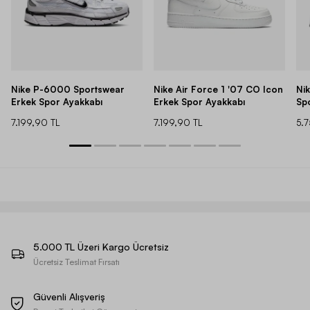
Nike P-6000 Sportswear
Nike Air Force 1 '07 CO Icon
Ni
Erkek Spor Ayakkabı
Erkek Spor Ayakkabı
Sp
7.199,90 TL
7.199,90 TL
5.
5.000 TL Üzeri Kargo Ücretsiz
Ücretsiz Teslimat Fırsatı
Güvenli Alışveriş