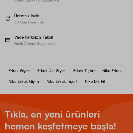
Resmi Tedarikçi Güvencesi
Ücretsiz İade
30 Gün İçerisinde
Vade Farksız 2 Taksit
Farklı Ödeme Seçenekleri
Erkek Giyim
Erkek Üst Giyim
Erkek Tişört
Nike Erkek
Nike Erkek Giyim
Nike Erkek Tişört
Nike Dri-Fit
Tıkla, en yeni ürünleri
hemen keşfetmeye başla!