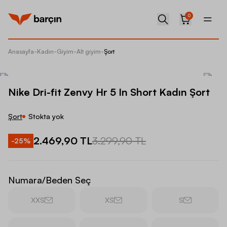
0
Anasayfa
-
Kadın
-
Giyim
-
Alt giyim
-
Şort
Nike Dri
Nike Dri-fit Zenvy Hr 5 In Short Kadın Şort
Şort
Stokta yok
2.469,90 TL
3.299,90 TL
-
25
%
Numara/Beden Seç
XXS
XS
S