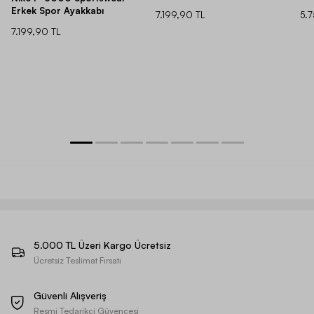
Erkek Spor Ayakkabı
7.199,90 TL
5.
7.199,90 TL
5.000 TL Üzeri Kargo Ücretsiz
Ücretsiz Teslimat Fırsatı
Güvenli Alışveriş
Resmi Tedarikçi Güvencesi