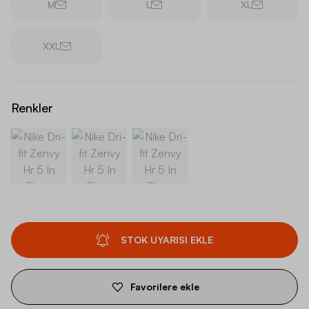
M
L
XL
XXL
Renkler
STOK UYARISI EKLE
Favorilere ekle