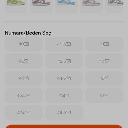
Numara/Beden Seç
40
40.5
41
42
42.5
43
44
44.5
45
45.5
46
47
47.5
48.5