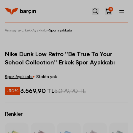
0
Anasayfa
-
Erkek
-
Ayakkabı
-
Spor ayakkabı
Nike Du
Nike Dunk Low Retro ''Be True To Your
School Collection'' Erkek Spor Ayakkabı
Spor Ayakkabı
Stokta yok
3.569,90 TL
5.099,90 TL
-
30
%
Renkler