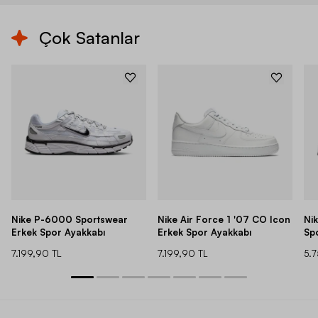
Çok Satanlar
Nike P-6000 Sportswear
Nike Air Force 1 '07 CO Icon
Ni
Erkek Spor Ayakkabı
Erkek Spor Ayakkabı
Sp
7.199,90 TL
7.199,90 TL
5.