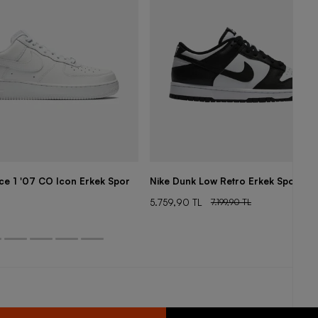
rce 1 '07 CO Icon Erkek Spor
Nike Dunk Low Retro Erkek Spor Aya
5.759,90 TL
7.199,90 TL