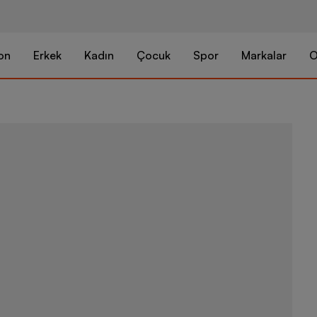
on
Erkek
Kadın
Çocuk
Spor
Markalar
O
Nike Elementa