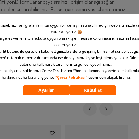
ift yönlü fermuarlar eşyalara hızlı erişim olanağı sağlar.
 cepleri kullanabilirsiniz. Bu sırt çantasının yastıklamalı omuz
irir. Üst tarafa dikilen taşıma kulpu alternatif taşıma seçeneği
özleri kolayca açıp kapatmanızı sağlar. Model, %65’i geri
iberden üretilmiştir. Ürün, 43 x 30 x 15 cm (Y x G x D)
rünün bakımı yalnızca kuru temizleme şeklinde yapılabilir.
 aradığınız tüm Nike sırt çantası modellerine siz de
ğiniz çanta modellerini kolayca satın alabilirsiniz.
ümünü göster