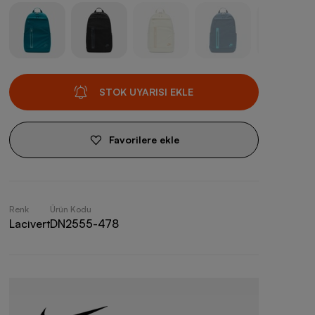
STOK UYARISI EKLE
Favorilere ekle
Renk
Ürün Kodu
Lacivert
DN2555-478