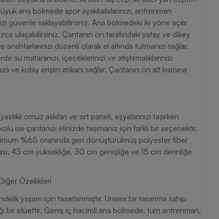
. Büyük ana bölmede spor ayakkabılarınızı, antrenman
nızı güvenle saklayabilirsiniz. Ana bölmedeki iki yöne açılır
ce ulaşabilirsiniz. Çantanın ön tarafındaki yatay ve dikey
 anahtarlarınızı düzenli olarak el altında tutmanızı sağlar.
de su mataranızı, içeceklerinizi ve atıştırmalıklarınızı
 hızlı ve kolay erişim imkanı sağlar. Çantanın ön alt kısmına
tıklı omuz askıları ve sırt paneli, eşyalarınızı taşırken
olu ise çantanızı elinizde taşımanız için farklı bir seçenektir.
inimum %65 oranında geri dönüştürülmüş polyester fiber
antası, 43 cm yüksekliğe, 30 cm genişliğe ve 15 cm derinliğe
iğer Özellikleri
elik yaşam için tasarlanmıştır. Unisex bir tasarıma sahip
i bir silüettir. Geniş iç hacimli ana bölmede, tüm antrenman,