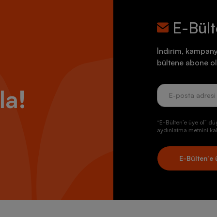
E-Bül
İndirim, kampany
bültene abone ol
la!
“E-Bülten’e üye ol” dü
aydınlatma metnini kab
E-Bülten’e 