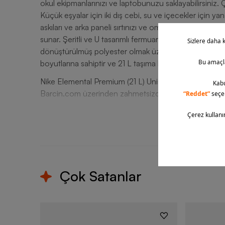
okul ekipmanlarınızı ve laptobunuzu saklayabilirsiniz. Ç
Küçük eşyalar için iki dış cebi, su ve içecekler için yan
askıları ve arka paneli sırtınızı ve omuzlarınızı rahat ett
sunar. Şeritli ve U tasarımlı fermuar uçları fermuarlı g
dönüştürülmüş polyester olmak üzere %100 polyester f
boyutlarına sahiptir ve 21 L taşıma kapasitesi sunar. Ü
Nike Elemental Premium (21 L) Unisex Sırt Çantasına ve
Barcin.com üzerinden zahmetsizce ulaşabilir ve beğendi
T
Çok Satanlar