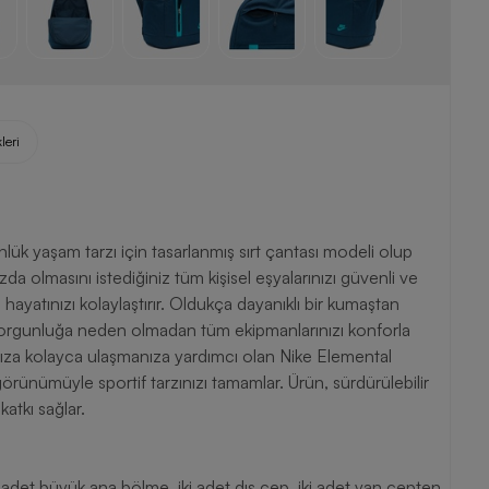
leri
lük yaşam tarzı için tasarlanmış sırt çantası modeli olup
da olmasını istediğiniz tüm kişisel eşyalarınızı güvenli ve
 hayatınızı kolaylaştırır. Oldukça dayanıklı bir kumaştan
 yorgunluğa neden olmadan tüm ekipmanlarınızı konforla
ınıza kolayca ulaşmanıza yardımcı olan Nike Elemental
örünümüyle sportif tarzınızı tamamlar. Ürün, sürdürülebilir
atkı sağlar.
 adet büyük ana bölme, iki adet dış cep, iki adet yan cepten