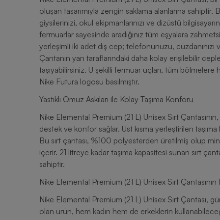
oluşan tasarımıyla zengin saklama alanlarına sahiptir
giysilerinizi, okul ekipmanlarınızı ve dizüstü bilgisayarı
fermuarlar sayesinde aradığınız tüm eşyalara zahmetsiz
yerleşimli iki adet dış cep; telefonunuzu, cüzdanınızı ve
Çantanın yan taraflarındaki daha kolay erişilebilir cepler
taşıyabilirsiniz. U şekilli fermuar uçları, tüm bölmelere
Nike Futura logosu basılmıştır.
Yastıklı Omuz Askıları ile Kolay Taşıma Konforu
Nike Elemental Premium (21 L) Unisex Sırt Çantasının, yas
destek ve konfor sağlar. Üst kısma yerleştirilen taşıma k
Bu sırt çantası, %100 polyesterden üretilmiş olup m
içerir. 21 litreye kadar taşıma kapasitesi sunan sırt ç
sahiptir.
Nike Elemental Premium (21 L) Unisex Sırt Çantasının D
Nike Elemental Premium (21 L) Unisex Sırt Çantası, günd
olan ürün, hem kadın hem de erkeklerin kullanabileceğ