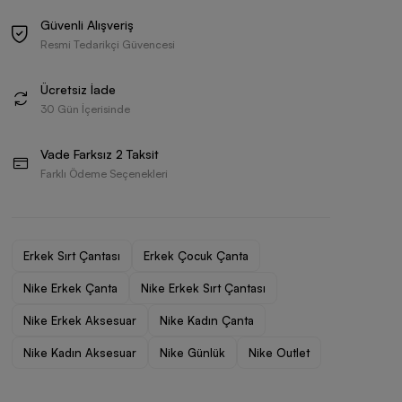
Güvenli Alışveriş
Resmi Tedarikçi Güvencesi
Ücretsiz İade
30 Gün İçerisinde
Vade Farksız 2 Taksit
Farklı Ödeme Seçenekleri
Erkek Sırt Çantası
Erkek Çocuk Çanta
Nike Erkek Çanta
Nike Erkek Sırt Çantası
Nike Erkek Aksesuar
Nike Kadın Çanta
Nike Kadın Aksesuar
Nike Günlük
Nike Outlet