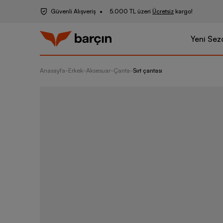
Güvenli Alışveriş
5.000 TL üzeri
Ücretsiz
kargo!
Yeni Sez
Anasayfa
-
Erkek
-
Aksesuar
-
Çanta
-
Sırt çantası