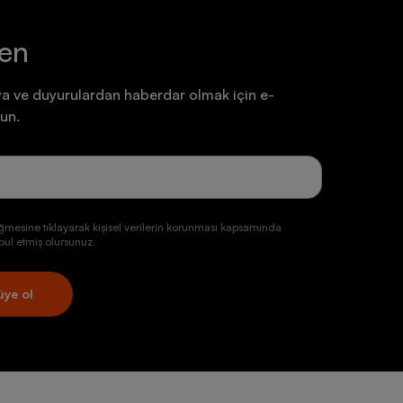
ten
a ve duyurulardan haberdar olmak için e-
un.
ğmesine tıklayarak kişisel verilerin korunması kapsamında
ul etmiş olursunuz.
üye ol