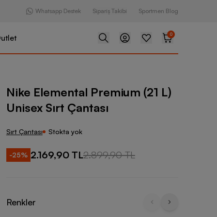
Whatsapp Destek
Sipariş Takibi
Sportmen Blog
0
utlet
l Premium (21 L) Unisex Sırt Çantası
Nike Elemental Premium (21 L)
Unisex Sırt Çantası
Sırt Çantası
Stokta yok
2.169,90 TL
2.899,90 TL
-
25
%
Renkler