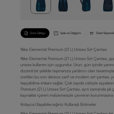
Ürün Detayı
İade ve Değişim
Taksit Seçenek
Nike Elemental Premium (21 L) Unisex Sırt Çantası
Nike Elemental Premium (21 L) Unisex Sırt Çantası, gün
unisex kullanım için uygundur. Ürün, gün içinde yanınız
düzenli bir şekilde taşımanıza yardımcı olan tasarımıyla
üretilen bu son derece zarif ve modern sırt çantası,
taşıyabilme imkanı sağlar. Çok sayıda cebiyle eşyalar
Premium (21 L) Unisex Sırt Çantası, aynı zamanda şık g
kaynaklar içeren malzemesiyle çevrenin korunmasına k
Kolayca Ulaşabileceğiniz Kullanışlı Bölmeler
Nike Elemental Premium (21 L) Unisex Sırt Çantası; bir