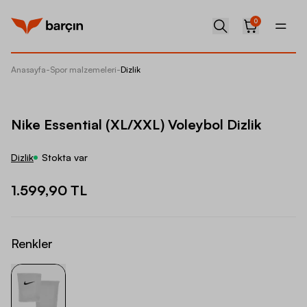
0
Anasayfa
-
Spor malzemeleri
-
Dizlik
Nike Ess
Nike Essential (XL/XXL) Voleybol Dizlik
Dizlik
Stokta var
1.599,90 TL
Renkler