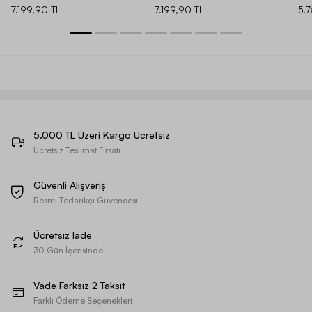
7.199,90 TL
7.199,90 TL
5.
5.000 TL Üzeri Kargo Ücretsiz
Ücretsiz Teslimat Fırsatı
Güvenli Alışveriş
Resmi Tedarikçi Güvencesi
Ücretsiz İade
30 Gün İçerisinde
Vade Farksız 2 Taksit
Farklı Ödeme Seçenekleri