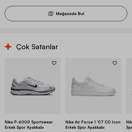
Mağazada Bul
Çok Satanlar
Nike P-6000 Sportswear
Nike Air Force 1 '07 CO Icon
Ni
Erkek Spor Ayakkabı
Erkek Spor Ayakkabı
Sp