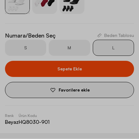
Numara/Beden Seç
Beden Tablosu
S
M
L
Sepete Ekle
Favorilere ekle
Renk
Ürün Kodu
Beyaz
HQ8030-901