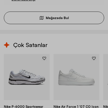
Mağazada Bul
Çok Satanlar
Nike P-6000 Sportswear
Nike Air Force 1 '07 CO Icon
Ni