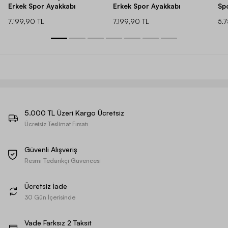
Erkek Spor Ayakkabı
Erkek Spor Ayakkabı
Sp
7.199,90 TL
7.199,90 TL
5.
5.000 TL Üzeri Kargo Ücretsiz
Ücretsiz Teslimat Fırsatı
Güvenli Alışveriş
Resmi Tedarikçi Güvencesi
Ücretsiz İade
30 Gün İçerisinde
Vade Farksız 2 Taksit