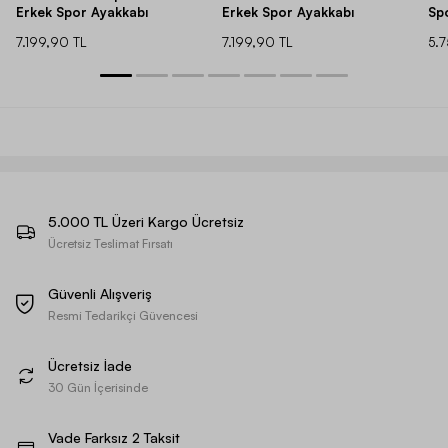
Erkek Spor Ayakkabı
Erkek Spor Ayakkabı
Sp
7.199,90 TL
7.199,90 TL
5.
5.000 TL Üzeri Kargo Ücretsiz
Ücretsiz Teslimat Fırsatı
Güvenli Alışveriş
Resmi Tedarikçi Güvencesi
Ücretsiz İade
30 Gün İçerisinde
Vade Farksız 2 Taksit