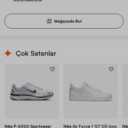
Mağazada Bul
Çok Satanlar
Nike P-6000 Sportswear
Nike Air Force 1 '07 CO Icon
Ni