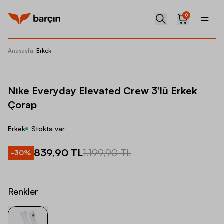
0
Anasayfa
-
Erkek
Nike Ev
Nike Everyday Elevated Crew 3’lü Erkek
Çorap
Erkek
Stokta var
839,90 TL
1.199,90 TL
-
30
%
Renkler