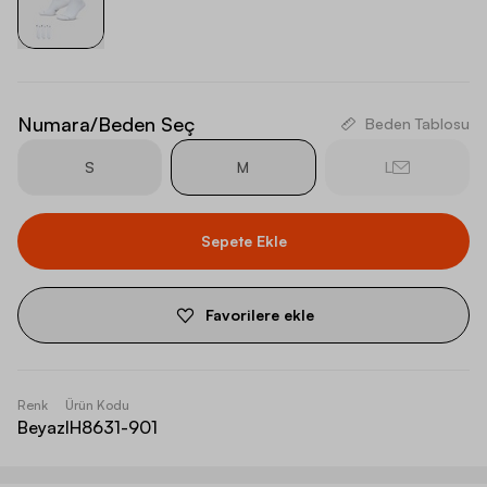
Numara/Beden Seç
Beden Tablosu
S
M
L
Sepete Ekle
Favorilere ekle
Renk
Ürün Kodu
Beyaz
IH8631-901