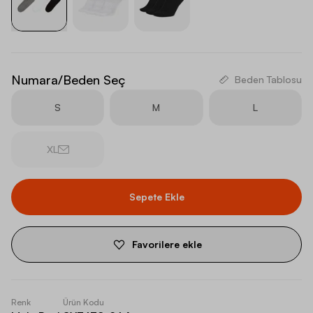
Numara/Beden Seç
Beden Tablosu
S
M
L
XL
Sepete Ekle
Favorilere ekle
Renk
Ürün Kodu