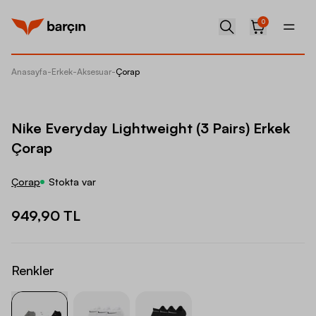
0
Anasayfa
-
Erkek
-
Aksesuar
-
Çorap
Nike Ev
Nike Everyday Lightweight (3 Pairs) Erkek
Çorap
Çorap
Stokta var
949,90 TL
Renkler