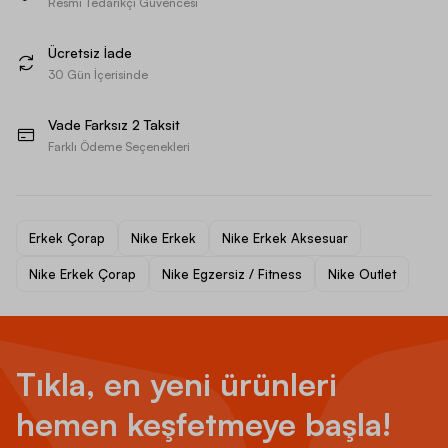
Resmi Tedarikçi Güvencesi
Ücretsiz İade
30 Gün İçerisinde
Vade Farksız 2 Taksit
Farklı Ödeme Seçenekleri
Erkek Çorap
Nike Erkek
Nike Erkek Aksesuar
Nike Erkek Çorap
Nike Egzersiz / Fitness
Nike Outlet
Tıkla, en yeni ürünleri
hemen keşfetmeye başla!