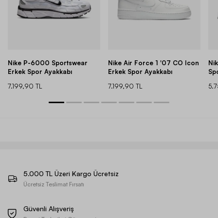
Nike P-6000 Sportswear
Nike Air Force 1 '07 CO Icon
Ni
Erkek Spor Ayakkabı
Erkek Spor Ayakkabı
Sp
7.199,90 TL
7.199,90 TL
5.
5.000 TL Üzeri Kargo Ücretsiz
Ücretsiz Teslimat Fırsatı
Güvenli Alışveriş