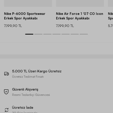
Nike P-6000 Sportswear
Nike Air Force 1 '07 CO Icon
Ni
Erkek Spor Ayakkabı
Erkek Spor Ayakkabı
Sp
7.199,90 TL
7.199,90 TL
5.
5.000 TL Üzeri Kargo Ücretsiz
Ücretsiz Teslimat Fırsatı
Güvenli Alışveriş
Resmi Tedarikçi Güvencesi
Ücretsiz İade
30 Gün İçerisinde