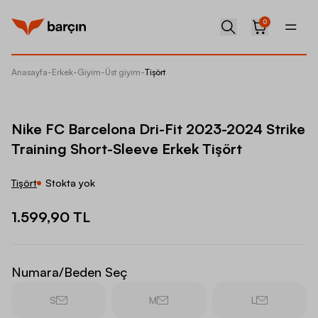
0
Anasayfa
-
Erkek
-
Giyim
-
Üst giyim
-
Tişört
Nike FC
Nike FC Barcelona Dri-Fit 2023-2024 Strike
Training Short-Sleeve Erkek Tişört
Tişört
Stokta yok
1.599,90 TL
Numara/Beden Seç
S
M
L