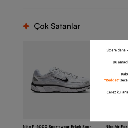
Çok Satanlar
Nike P-6000 Sportswear Erkek Spor
Nike Air Fo