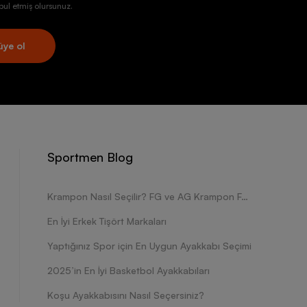
ul etmiş olursunuz.
üye ol
Sportmen Blog
Krampon Nasıl Seçilir? FG ve AG Krampon Farkları Nelerdir?
En İyi Erkek Tişört Markaları
Yaptığınız Spor için En Uygun Ayakkabı Seçimi
2025’in En İyi Basketbol Ayakkabıları
Koşu Ayakkabısını Nasıl Seçersiniz?