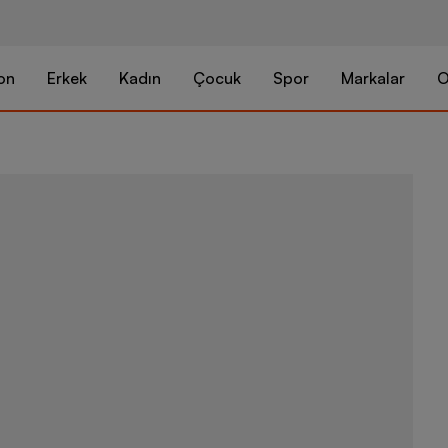
on
Erkek
Kadın
Çocuk
Spor
Markalar
O
Nike FC Barce