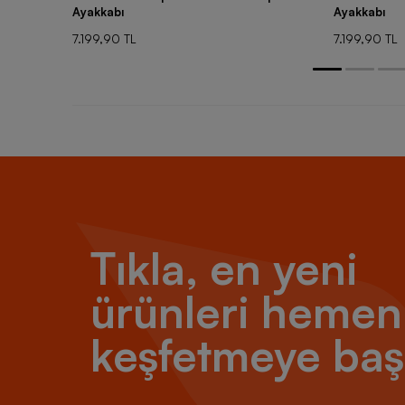
Ayakkabı
Ayakkabı
7.199,90 TL
7.199,90 TL
Tıkla, en yeni
ürünleri hemen
keşfetmeye baş