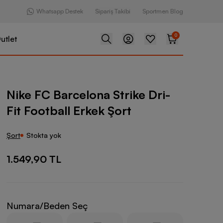
Whatsapp Destek
Sipariş Takibi
Sportmen Blog
0
utlet
lona Strike Dri-Fit Football Erkek Şort
Nike FC Barcelona Strike Dri-
Fit Football Erkek Şort
Şort
Stokta yok
1.549,90 TL
Numara/Beden Seç