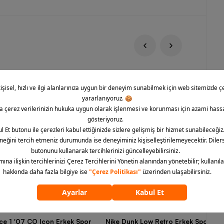
rce 1 '07 CO Icon Erkek Spor
Nike Dunk Low Retro Erkek Spor Aya