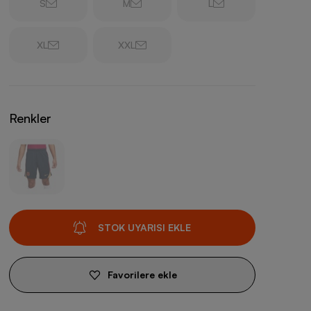
S
M
L
XL
XXL
Renkler
STOK UYARISI EKLE
Favorilere ekle