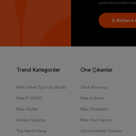
aydınlatma metnini kab
E-Bülten’e 
Trend Kategoriler
Öne Çıkanlar
Nike Erkek Spor Ayakkabı
Okul Alışverişi
Nike P-6000
Nike İndirimi
Nike Outlet
Nike Sneakers
adidas Spezial
Nike Yeni Sezon
The North Face
Sürdürülebilir Ürünler