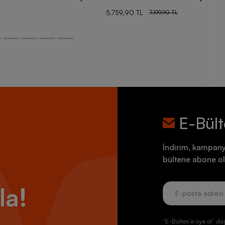
5.759,90 TL
7.199,90 TL
E-Bül
İndirim, kampany
bültene abone ol
la!
“E-Bülten’e üye ol” dü