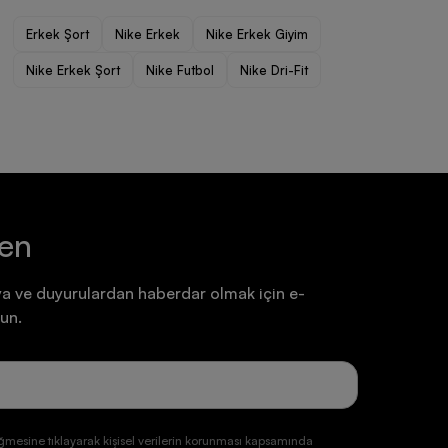
Ayakkabı
Ayakkabı
Erkek Şort
Nike Erkek
Nike Erkek Giyim
7.199,90 TL
7.199,90 TL
Nike Erkek Şort
Nike Futbol
Nike Dri-Fit
ten
a ve duyurulardan haberdar olmak için e-
un.
ğmesine tıklayarak kişisel verilerin korunması kapsamında