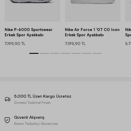
Nike P-6000 Sportswear
Nike Air Force 1 '07 CO Icon
Ni
Erkek Spor Ayakkabı
Erkek Spor Ayakkabı
Sp
7.199,90 TL
7.199,90 TL
5.
5.000 TL Üzeri Kargo Ücretsiz
Ücretsiz Teslimat Fırsatı
Güvenli Alışveriş
Resmi Tedarikçi Güvencesi