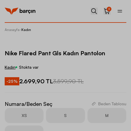
0
Anasayfa
-
Kadın
Nike Fl
Nike Flared Pant Gls Kadın Pantolon
Kadın
Stokta var
2.699,90 TL
3.599,90 TL
-
25
%
Numara/Beden Seç
Beden Tablosu
XS
S
M