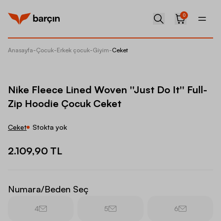
0
Anasayfa
-
Çocuk
-
Erkek çocuk
-
Giyim
-
Ceket
Nike Fl
Nike Fleece Lined Woven ''Just Do It'' Full-
Zip Hoodie Çocuk Ceket
Ceket
Stokta yok
2.109,90 TL
Numara/Beden Seç
4
5
6