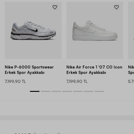
Nike P-6000 Sportswear
Nike Air Force 1 '07 CO Icon
Ni
Erkek Spor Ayakkabı
Erkek Spor Ayakkabı
Sp
7.199,90 TL
7.199,90 TL
5.