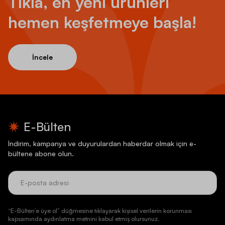
Tıkla, en yeni ürünleri
hemen keşfetmeye başla!
İncele
E-Bülten
İndirim, kampanya ve duyurulardan haberdar olmak için e-
bültene abone olun.
“E-Bülten’e üye ol” düğmesine tıklayarak kişisel verilerin korunması
kapsamında aydınlatma metnini kabul etmiş olursunuz.