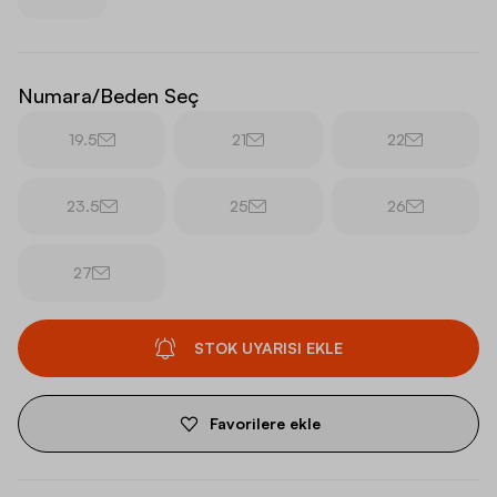
Numara/Beden Seç
19.5
21
22
23.5
25
26
27
STOK UYARISI EKLE
Favorilere ekle