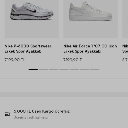
Nike P-6000 Sportswear
Nike Air Force 1 '07 CO Icon
Ni
Erkek Spor Ayakkabı
Erkek Spor Ayakkabı
Sp
7.199,90 TL
7.199,90 TL
5.
5.000 TL Üzeri Kargo Ücretsiz
Ücretsiz Teslimat Fırsatı