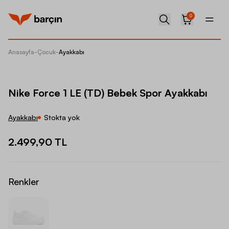
0
Anasayfa
-
Çocuk
-
Ayakkabı
Nike Fo
Nike Force 1 LE (TD) Bebek Spor Ayakkabı
Ayakkabı
Stokta yok
2.499,90 TL
Renkler