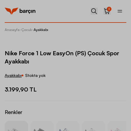
0
Anasayfa
-
Çocuk
-
Ayakkabı
Nike Fo
Nike Force 1 Low EasyOn (PS) Çocuk Spor
Ayakkabı
Ayakkabı
Stokta yok
3.199,90 TL
Renkler