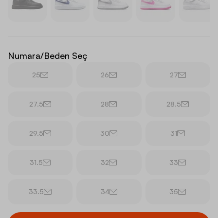
Numara/Beden Seç
25
26
27
27.5
28
28.5
29.5
30
31
31.5
32
33
33.5
34
35