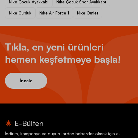
Nike Çocuk Ayakkabı
Nike Çocuk Spor Ayakkabı
Nike Günlük
Nike Air Force 1
Nike Outlet
Tıkla, en yeni ürünleri
hemen keşfetmeye başla!
İncele
E-Bülten
İndirim, kampanya ve duyurulardan haberdar olmak için e-