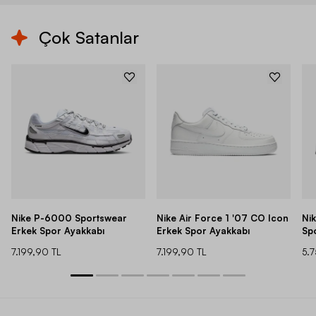
Çok Satanlar
Nike P-6000 Sportswear
Nike Air Force 1 '07 CO Icon
Ni
Erkek Spor Ayakkabı
Erkek Spor Ayakkabı
Sp
7.199,90 TL
7.199,90 TL
5.