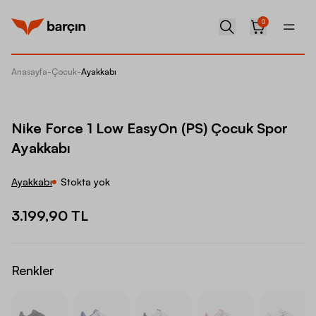
0
Anasayfa
-
Çocuk
-
Ayakkabı
Nike Fo
Nike Force 1 Low EasyOn (PS) Çocuk Spor
Ayakkabı
Ayakkabı
Stokta yok
3.199,90 TL
Renkler