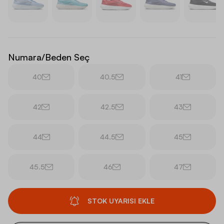
Numara/Beden Seç
40
40.5
41
42
42.5
43
44
44.5
45
45.5
46
47
STOK UYARISI EKLE