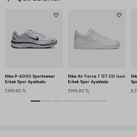
Nike P-6000 Sportswear
Nike Air Force 1 '07 CO Icon
Ni
Erkek Spor Ayakkabı
Erkek Spor Ayakkabı
Sp
7.199,90 TL
7.199,90 TL
5.