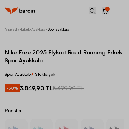
0
Anasayfa
-
Erkek
-
Ayakkabı
-
Spor ayakkabı
Nike Fr
Nike Free 2025 Flyknit Road Running Erkek
Spor Ayakkabı
Spor Ayakkabı
Stokta yok
3.849,90 TL
5.499,90 TL
-
30
%
Renkler