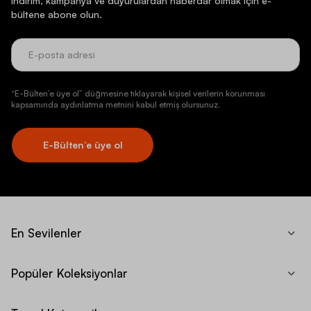
İndirim, kampanya ve duyurulardan haberdar olmak için e-
bültene abone olun.
“E-Bülten’e üye ol” düğmesine tıklayarak kişisel verilerin korunması
kapsamında aydınlatma metnini kabul etmiş olursunuz.
E-Bülten’e üye ol
En Sevilenler
Popüler Koleksiyonlar