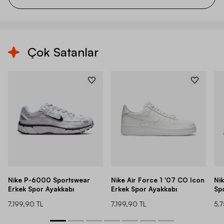
Çok Satanlar
Nike P-6000 Sportswear
Nike Air Force 1 '07 CO Icon
Ni
Erkek Spor Ayakkabı
Erkek Spor Ayakkabı
Sp
7.199,90 TL
7.199,90 TL
5.