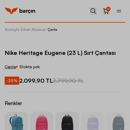
0
Anasayfa
-
Erkek
-
Aksesuar
-
Çanta
Nike He
Nike Heritage Eugene (23 L) Sırt Çantası
Çanta
Stokta yok
2.099,90 TL
2.799,90 TL
-
25
%
Renkler