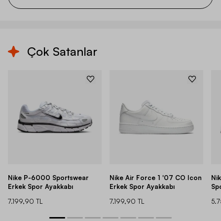
Çok Satanlar
Nike P-6000 Sportswear
Nike Air Force 1 '07 CO Icon
Ni
Erkek Spor Ayakkabı
Erkek Spor Ayakkabı
Sp
7.199,90 TL
7.199,90 TL
5.