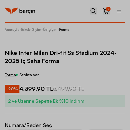
0
Anasayfa
-
Erkek
-
Giyim
-
Üst giyim
-
Forma
Nike In
Nike Inter Milan Dri-fit Ss Stadium 2024-
2025 İç Saha Forma
Forma
Stokta var
4.399,90 TL
5.499,90 TL
-
20
%
2 ve Üzerine Sepette Ek %10 İndirim
Numara/Beden Seç