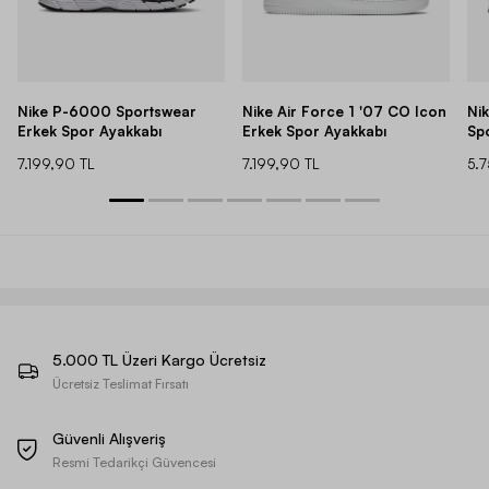
Nike P-6000 Sportswear
Nike Air Force 1 '07 CO Icon
Ni
Erkek Spor Ayakkabı
Erkek Spor Ayakkabı
Sp
7.199,90 TL
7.199,90 TL
5.
5.000 TL Üzeri Kargo Ücretsiz
Ücretsiz Teslimat Fırsatı
Güvenli Alışveriş
Resmi Tedarikçi Güvencesi