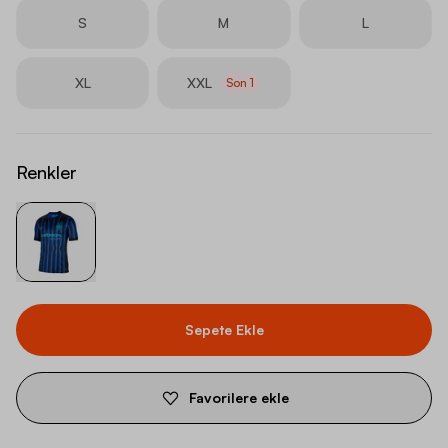
S
M
L
XL
XXL
Son
1
Renkler
Sepete Ekle
Favorilere ekle