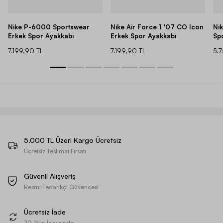
Nike P-6000 Sportswear
Nike Air Force 1 '07 CO Icon
Ni
Erkek Spor Ayakkabı
Erkek Spor Ayakkabı
Sp
7.199,90 TL
7.199,90 TL
5.
5.000 TL Üzeri Kargo Ücretsiz
Ücretsiz Teslimat Fırsatı
Güvenli Alışveriş
Resmi Tedarikçi Güvencesi
Ücretsiz İade
30 Gün İçerisinde