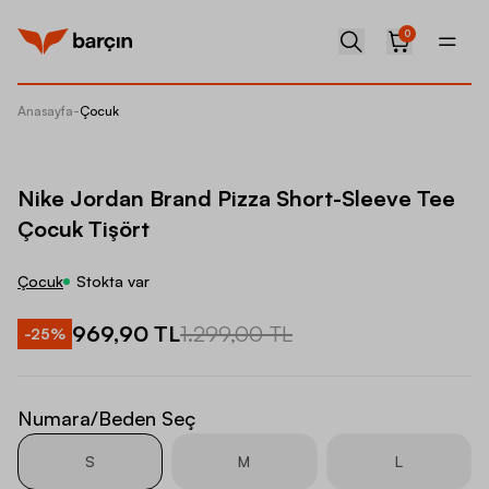
0
Anasayfa
-
Çocuk
Nike Jo
Nike Jordan Brand Pizza Short-Sleeve Tee
Çocuk Tişört
Çocuk
Stokta var
969,90 TL
1.299,00 TL
-
25
%
Numara/Beden Seç
S
M
L