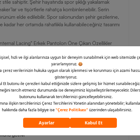
stile sahiptir. Şehir hayatında spor şıklığı yakalamak
er’lar ve tişörtlerle rahatça kombinlenebilir. Serin
ünüm elde edilebilir. Spor salonundan şehir gezilerine,
 kadar her ortamda rahatlıkla kullanabileceğiniz tasarımı
nternal Lacing" Erkek Pantolon Öne Çıkan Özellikler
 gün boyu konfor sunar.
rak fonksiyonelliği artırır.
 taşımanıza yardımcı olur.
 hem sportif hem de casual kombinlere uyum sağlar.
ernal Lacing'' Erkek Pantolon, rahatlığı ve şıklığıyla günlük
ıyla üretilen Nike erkek giyim modelini Barcin.com’dan hemen
ümünü göster