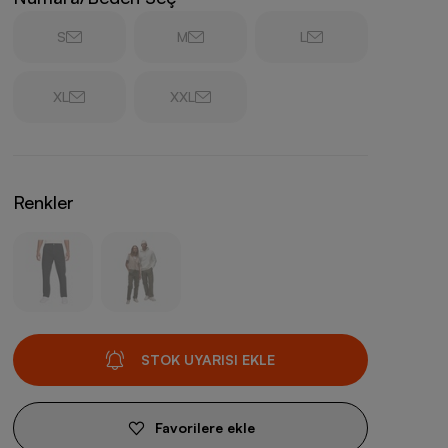
S
M
L
XL
XXL
Renkler
STOK UYARISI EKLE
Favorilere ekle