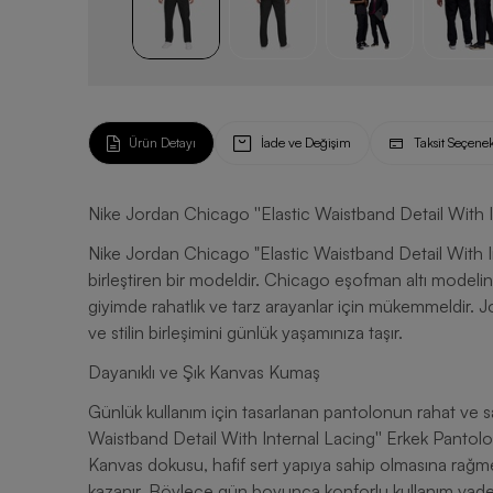
Ürün Detayı
İade ve Değişim
Taksit Seçenek
Nike Jordan Chicago ''Elastic Waistband Detail With I
Nike Jordan Chicago "Elastic Waistband Detail With Int
birleştiren bir modeldir. Chicago eşofman altı modelinden ilham alan pantolon, hem sportif hem de casual
giyimde rahatlık ve tarz arayanlar için mükemmeldir. Jo
ve stilin birleşimini günlük yaşamınıza taşır.
Dayanıklı ve Şık Kanvas Kumaş
Günlük kullanım için tasarlanan pantolonun rahat ve s
Waistband Detail With Internal Lacing'' Erkek Pantolon %100 pa
Kanvas dokusu, hafif sert yapıya sahip olmasına rağm
kazanır. Böylece gün boyunca konforlu kullanım vadeder. Günlük hayatta dinamik tempoya sahipse