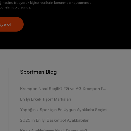
ğmesine tıklayarak kişisel verilerin korunması kapsamında
ul etmiş olursunuz.
üye ol
Sportmen Blog
Krampon Nasıl Seçilir? FG ve AG Krampon Farkları Nelerdir?
En İyi Erkek Tişört Markaları
Yaptığınız Spor için En Uygun Ayakkabı Seçimi
2025’in En İyi Basketbol Ayakkabıları
Koşu Ayakkabısını Nasıl Seçersiniz?