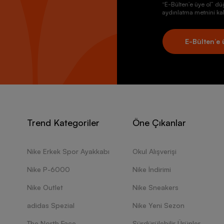
“E-Bülten’e üye ol” dü
aydınlatma metnini kab
E-Bülten’e 
Trend Kategoriler
Öne Çıkanlar
Nike Erkek Spor Ayakkabı
Okul Alışverişi
Nike P-6000
Nike İndirimi
Nike Outlet
Nike Sneakers
adidas Spezial
Nike Yeni Sezon
The North Face
Sürdürülebilir Ürünler