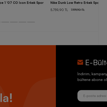
rce 1 '07 CO Icon Erkek Spor
Nike Dunk Low Retro Erkek Spor Aya
5.759,90 TL
7.199,90 TL
E-Bül
İndirim, kampany
bültene abone ol
la!