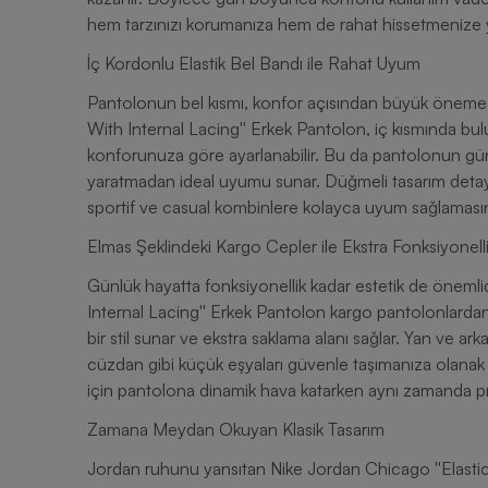
hem tarzınızı korumanıza hem de rahat hissetmenize y
İç Kordonlu Elastik Bel Bandı ile Rahat Uyum
Pantolonun bel kısmı, konfor açısından büyük öneme s
With Internal Lacing'' Erkek Pantolon, iç kısmında bul
konforunuza göre ayarlanabilir. Bu da pantolonun gün
yaratmadan ideal uyumu sunar. Düğmeli tasarım detayı
sportif ve casual kombinlere kolayca uyum sağlamasın
Elmas Şeklindeki Kargo Cepler ile Ekstra Fonksiyonell
Günlük hayatta fonksiyonellik kadar estetik de önemli
Internal Lacing'' Erkek Pantolon kargo pantolonlardan i
bir stil sunar ve ekstra saklama alanı sağlar. Yan ve ark
cüzdan gibi küçük eşyaları güvenle taşımanıza olanak ta
için pantolona dinamik hava katarken aynı zamanda pr
Zamana Meydan Okuyan Klasik Tasarım
Jordan ruhunu yansıtan Nike Jordan Chicago ''Elastic