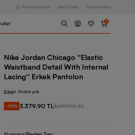
Whatsapp Destek
Sipariş Takibi
Sportmen Blog
0
utlet
hicago ''Elastic Waistband Detail With Internal Lacing'' Erkek P
Nike Jordan Chicago ''Elastic
Waistband Detail With Internal
Lacing'' Erkek Pantolon
Erkek
Stokta yok
3.379,90 TL
5.199,90 TL
-
35
%
Numara/Beden Seç