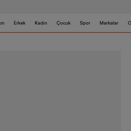
on
Erkek
Kadın
Çocuk
Spor
Markalar
O
Nike Jordan C