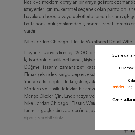
klasik ve modern detayları bir araya getirerek zamansız 
isteyenler için mükemmel seçenek olan pantolon, sneak
havalarda hoodie veya ceketlerle tamamlanarak şık gör
hafta sonu buluşmalarından iş sonrası rahat kombinlere
vardır.
Nike Jordan Chicago "Elastic Waistband Detail With I
Dayanıklı kanvas kumaş, %100 pamuklu yapıdadır .
İç kordonlu elastik bel bandı, kişisel uyum sağlayarak
Düğmeli tasarımı zamansız stil kazandırır.
Elmas şeklindeki kargo cepler, ekstra saklama alanı suna
Yan ve arka cepler de küçük eşyalarınızı pratik şekilde
Modern ve klasik detayları bir araya getiren tasarım,
Menşe ülkeler Çin, Endonezya ve Vietnam.
Nike Jordan Chicago ''Elastic Waistband Detail With Int
tarzınızı güçlendirir. Jordan’ın eşsiz tasarım anlayış
sipariş verebilirsiniz.
T