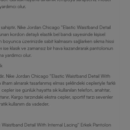
ardımcı olur.
ahiptir. Nike Jordan Chicago ''Elastic Waistband Detail
unan kordon detaylı elastik bel bandı sayesinde kişisel
 boyunca üzerinizde sabit kalmasını sağlarken sıkma hissi
 ise klasik ve zamansız bir hava kazandırarak pantolonun
a yardımcı olur.
ik
dir. Nike Jordan Chicago ''Elastic Waistband Detail With
lham alınarak tasarlanmış elmas şeklindeki cepleriyle farklı
a cepler ise günlük hayatta sık kullanılan telefon, anahtar,
nır. Kargo tarzındaki ekstra cepler, sportif tarzı sevenler
atik kullanım da vadeder.
 Waistband Detail With Internal Lacing'' Erkek Pantolon