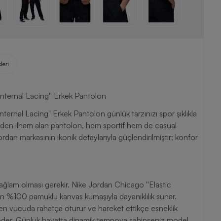
leri
nternal Lacing'' Erkek Pantolon
ernal Lacing" Erkek Pantolon günlük tarzınızı spor şıklıkla
rdan markasının ikonik detaylarıyla güçlendirilmiştir; konfor
ağlam olması gerekir. Nike Jordan Chicago ''Elastic
muklu kanvas kumaşıyla dayanıklılık sunar.
en vücuda rahatça oturur ve hareket ettikçe esneklik
niz model