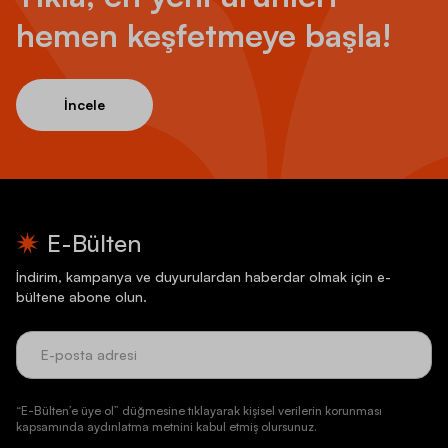
hemen keşfetmeye başla!
İncele
E-Bülten
İndirim, kampanya ve duyurulardan haberdar olmak için e-
bültene abone olun.
“E-Bülten’e üye ol” düğmesine tıklayarak kişisel verilerin korunması
kapsamında aydınlatma metnini kabul etmiş olursunuz.