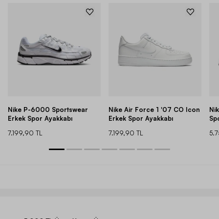
Nike P-6000 Sportswear
Nike Air Force 1 '07 CO Icon
Ni
Erkek Spor Ayakkabı
Erkek Spor Ayakkabı
Sp
7.199,90 TL
7.199,90 TL
5.