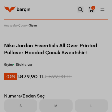
0
Anasayfa
-
Çocuk
-
Giyim
Nike Jo
Nike Jordan Essentials All Over Printed
Pullover Hooded Çocuk Sweatshirt
Giyim
Stokta var
1.879,90 TL
2.899,00 TL
-
35
%
Numara/Beden Seç
S
M
L