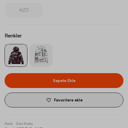
XL
Renkler
Sepete Ekle
Favorilere ekle
Renk
Ürün Kodu