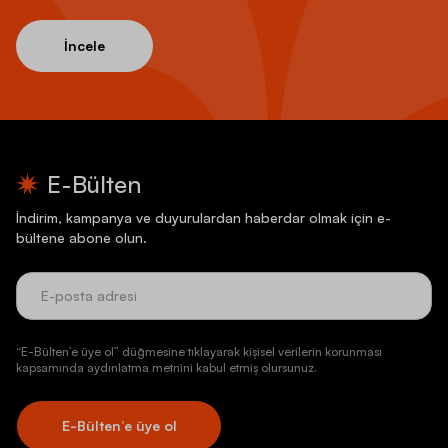
İncele
E-Bülten
İndirim, kampanya ve duyurulardan haberdar olmak için e-
bültene abone olun.
“E-Bülten’e üye ol” düğmesine tıklayarak kişisel verilerin korunması
kapsamında aydınlatma metnini kabul etmiş olursunuz.
E-Bülten’e üye ol