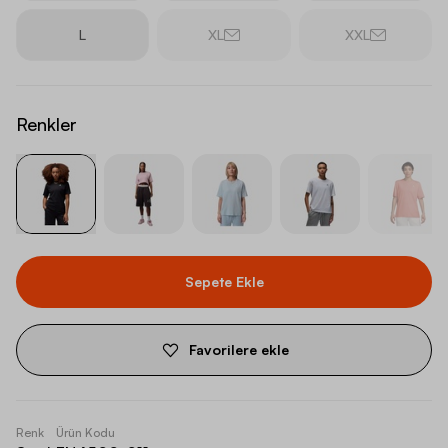
L
XL
XXL
Renkler
Sepete Ekle
Favorilere ekle
Renk
Ürün Kodu