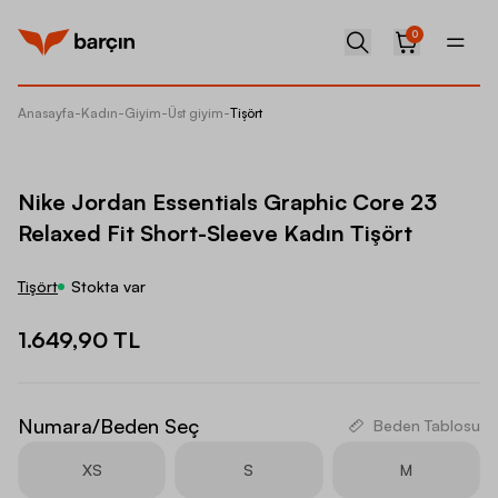
0
Anasayfa
-
Kadın
-
Giyim
-
Üst giyim
-
Tişört
Nike Jo
Nike Jordan Essentials Graphic Core 23
Relaxed Fit Short-Sleeve Kadın Tişört
Tişört
Stokta var
1.649,90 TL
Numara/Beden Seç
Beden Tablosu
XS
S
M