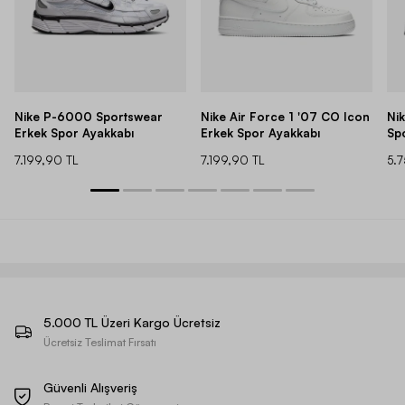
Nike P-6000 Sportswear
Nike Air Force 1 '07 CO Icon
Ni
Erkek Spor Ayakkabı
Erkek Spor Ayakkabı
Sp
7.199,90 TL
7.199,90 TL
5.
5.000 TL Üzeri Kargo Ücretsiz
Ücretsiz Teslimat Fırsatı
Güvenli Alışveriş