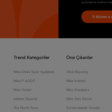
aydınlatma metnini kab
E-Bülten’e 
Trend Kategoriler
Öne Çıkanlar
Nike Erkek Spor Ayakkabı
Okul Alışverişi
Nike P-6000
Nike İndirimi
Nike Outlet
Nike Sneakers
adidas Spezial
Nike Yeni Sezon
The North Face
Sürdürülebilir Ürünler