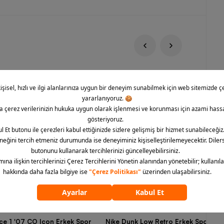
rce 1 '07 CO Icon Erkek Spor
Nike Dunk Low Retro Erkek Spor Aya