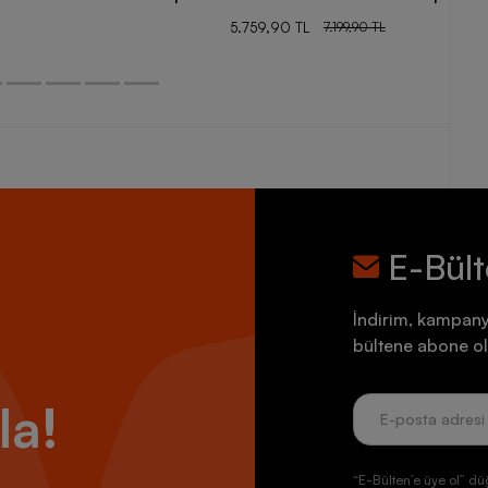
5.759,90 TL
7.199,90 TL
E-Bül
İndirim, kampany
bültene abone ol
la!
“E-Bülten’e üye ol” dü