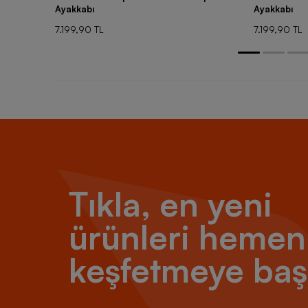
Ayakkabı
Ayakkabı
7.199,90 TL
7.199,90 TL
Tıkla, en yeni
ürünleri hemen
keşfetmeye baş