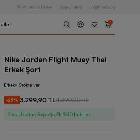
Whatsapp Destek
Sipariş Takibi
Sportmen Blog
0
utlet
Flight Muay Thai Erkek Şort
Nike Jordan Flight Muay Thai
Erkek Şort
Erkek
Stokta var
3.299,90 TL
4.399,90 TL
-
25
%
2 ve Üzerine Sepette Ek %10 İndirim