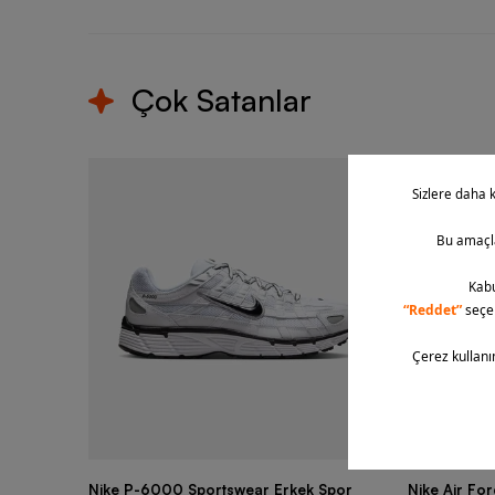
Çok Satanlar
Nike P-6000 Sportswear Erkek Spor
Nike Air Fo