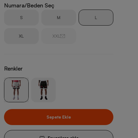
Numara/Beden Seç
S
M
L
XL
XXL
Renkler
Sepete Ekle
Favorilere ekle