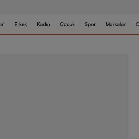
on
Erkek
Kadın
Çocuk
Spor
Markalar
O
Nike Jordan 