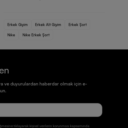
Ayakkabı
Ayakkabı
7.199,90 TL
7.199,90 TL
Erkek Giyim
Erkek Alt Giyim
Erkek Şort
Nike
Nike Erkek Şort
ten
a ve duyurulardan haberdar olmak için e-
un.
ğmesine tıklayarak kişisel verilerin korunması kapsamında