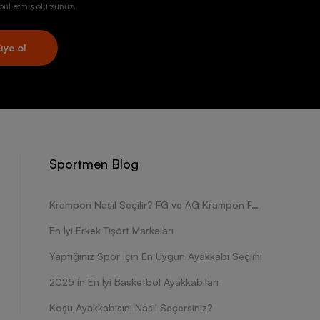
ul etmiş olursunuz.
üye ol
Sportmen Blog
Krampon Nasıl Seçilir? FG ve AG Krampon Farkları Nelerdir?
En İyi Erkek Tişört Markaları
Yaptığınız Spor için En Uygun Ayakkabı Seçimi
2025’in En İyi Basketbol Ayakkabıları
Koşu Ayakkabısını Nasıl Seçersiniz?