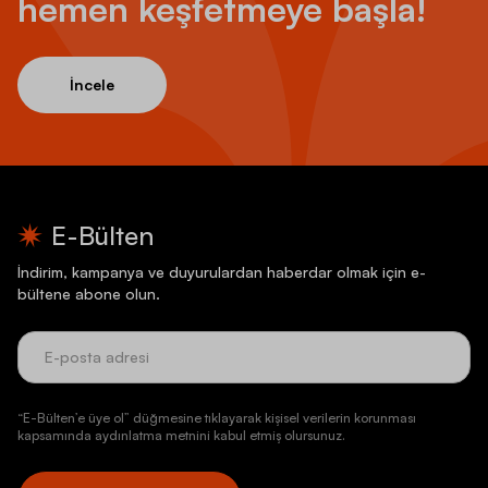
hemen keşfetmeye başla!
İncele
E-Bülten
İndirim, kampanya ve duyurulardan haberdar olmak için e-
bültene abone olun.
“E-Bülten’e üye ol” düğmesine tıklayarak kişisel verilerin korunması
kapsamında aydınlatma metnini kabul etmiş olursunuz.