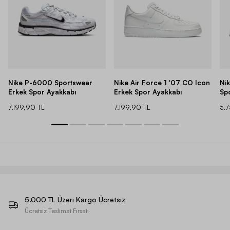
Nike P-6000 Sportswear
Nike Air Force 1 '07 CO Icon
Ni
Erkek Spor Ayakkabı
Erkek Spor Ayakkabı
Sp
7.199,90 TL
7.199,90 TL
5.
5.000 TL Üzeri Kargo Ücretsiz
Ücretsiz Teslimat Fırsatı