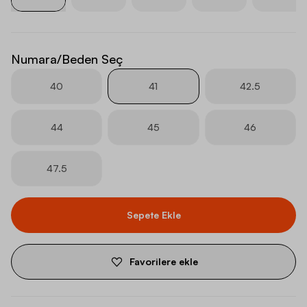
Numara/Beden Seç
40
41
42.5
44
45
46
47.5
Sepete Ekle
Favorilere ekle