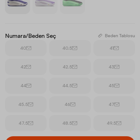
Numara/Beden Seç
Beden Tablosu
40
40.5
41
42
42.5
43
44
44.5
45
45.5
46
47
47.5
48.5
49.5