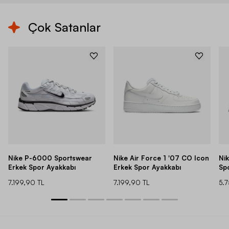
Çok Satanlar
Nike P-6000 Sportswear
Nike Air Force 1 '07 CO Icon
Ni
Erkek Spor Ayakkabı
Erkek Spor Ayakkabı
Sp
7.199,90 TL
7.199,90 TL
5.