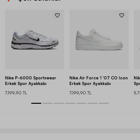
Nike P-6000 Sportswear
Nike Air Force 1 '07 CO Icon
Ni
Erkek Spor Ayakkabı
Erkek Spor Ayakkabı
Sp
7.199,90 TL
7.199,90 TL
5.