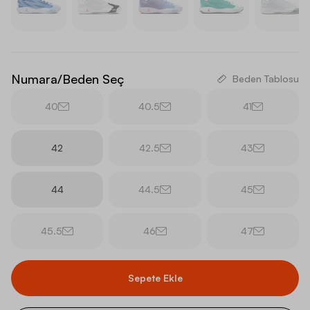
Numara/Beden Seç
Beden Tablosu
40
40.5
41
42
42.5
43
44
44.5
45
45.5
46
47
Sepete Ekle