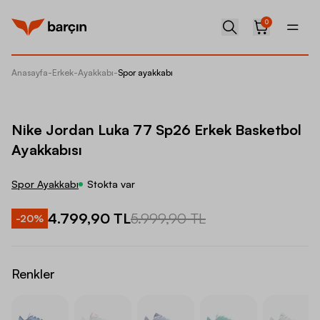
0
Anasayfa
-
Erkek
-
Ayakkabı
-
Spor ayakkabı
Nike Jo
Nike Jordan Luka 77 Sp26 Erkek Basketbol
Ayakkabısı
Spor Ayakkabı
Stokta var
4.799,90 TL
5.999,90 TL
-
20
%
Renkler