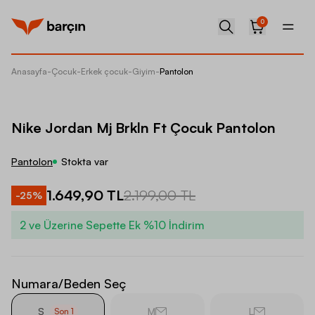
0
Anasayfa
-
Çocuk
-
Erkek çocuk
-
Giyim
-
Pantolon
Nike Jo
Nike Jordan Mj Brkln Ft Çocuk Pantolon
Pantolon
Stokta var
1.649,90 TL
2.199,00 TL
-
25
%
2 ve Üzerine Sepette Ek %10 İndirim
Numara/Beden Seç
S
M
L
Son
1