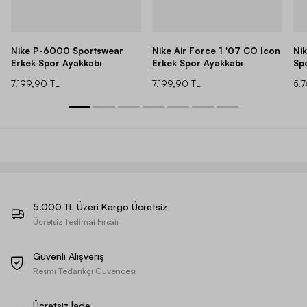
Nike P-6000 Sportswear
Nike Air Force 1 '07 CO Icon
Ni
Erkek Spor Ayakkabı
Erkek Spor Ayakkabı
Sp
7.199,90 TL
7.199,90 TL
5.
5.000 TL Üzeri Kargo Ücretsiz
Ücretsiz Teslimat Fırsatı
Güvenli Alışveriş
Resmi Tedarikçi Güvencesi
Ücretsiz İade