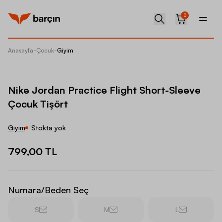
0
Anasayfa
-
Çocuk
-
Giyim
Nike Jo
Nike Jordan Practice Flight Short-Sleeve
Çocuk Tişört
Giyim
Stokta yok
799,00 TL
Numara/Beden Seç
S
M
L