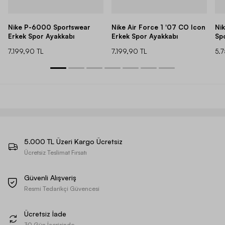
Nike P-6000 Sportswear
Nike Air Force 1 '07 CO Icon
Ni
Erkek Spor Ayakkabı
Erkek Spor Ayakkabı
Sp
7.199,90 TL
7.199,90 TL
5.
5.000 TL Üzeri Kargo Ücretsiz
Ücretsiz Teslimat Fırsatı
Güvenli Alışveriş
Resmi Tedarikçi Güvencesi
Ücretsiz İade
30 Gün İçerisinde