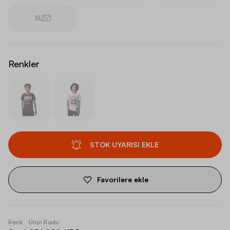
XL
Renkler
STOK UYARISI EKLE
Favorilere ekle
Renk
Ürün Kodu