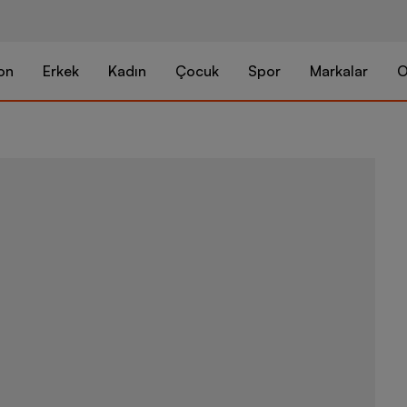
on
Erkek
Kadın
Çocuk
Spor
Markalar
O
Nike Jordan 