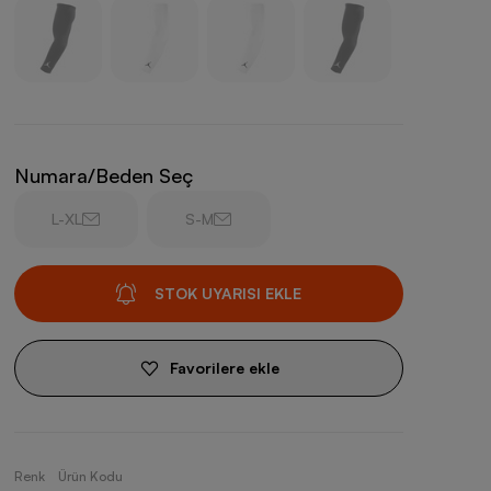
Numara/Beden Seç
L-XL
S-M
STOK UYARISI EKLE
Favorilere ekle
Renk
Ürün Kodu