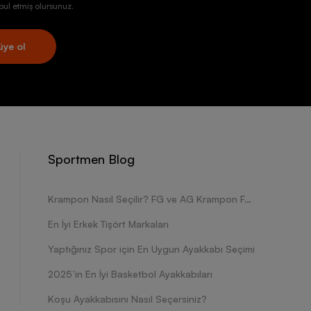
ul etmiş olursunuz.
üye ol
Sportmen Blog
Krampon Nasıl Seçilir? FG ve AG Krampon Farkları Nelerdir?
En İyi Erkek Tişört Markaları
Yaptığınız Spor için En Uygun Ayakkabı Seçimi
2025’in En İyi Basketbol Ayakkabıları
Koşu Ayakkabısını Nasıl Seçersiniz?