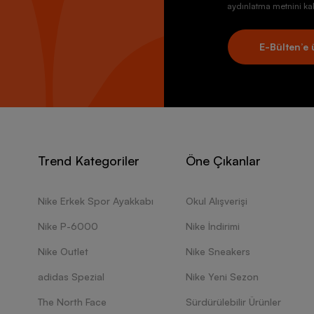
aydınlatma metnini kab
E-Bülten’e 
Trend Kategoriler
Öne Çıkanlar
Nike Erkek Spor Ayakkabı
Okul Alışverişi
Nike P-6000
Nike İndirimi
Nike Outlet
Nike Sneakers
adidas Spezial
Nike Yeni Sezon
The North Face
Sürdürülebilir Ürünler