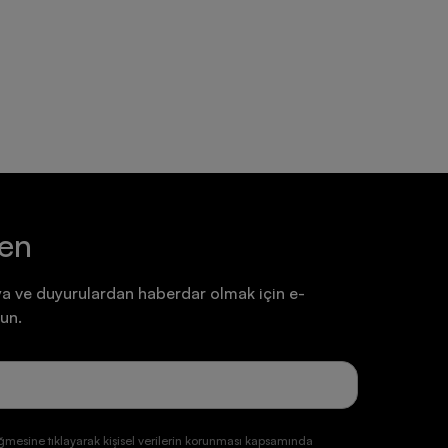
Ayakkabı
Ayakkabı
7.199,90 TL
7.199,90 TL
ten
a ve duyurulardan haberdar olmak için e-
un.
ğmesine tıklayarak kişisel verilerin korunması kapsamında