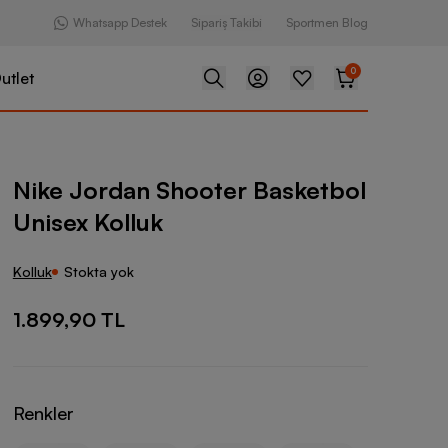
Whatsapp Destek
Sipariş Takibi
Sportmen Blog
0
utlet
Shooter Basketbol Unisex Kolluk
Nike Jordan Shooter Basketbol
Unisex Kolluk
Kolluk
Stokta yok
1.899,90 TL
Renkler