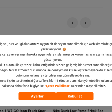
rce 1 '07 CO Icon Erkek Spor
Nike Dunk Low Retro Erkek Spor Aya