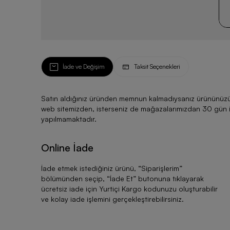
İade ve Değişim
Taksit Seçenekleri
Satın aldığınız üründen memnun kalmadıysanız ürününüzü ku
web sitemizden, isterseniz de mağazalarımızdan 30 gün için
yapılmamaktadır.
Online İade
İade etmek istediğiniz ürünü, “
Siparişlerim
”
bölümünden seçip, “
İade Et
” butonuna tıklayarak
ücretsiz iade için Yurtiçi Kargo kodunuzu oluşturabilir
ve kolay iade işlemini gerçekleştirebilirsiniz.