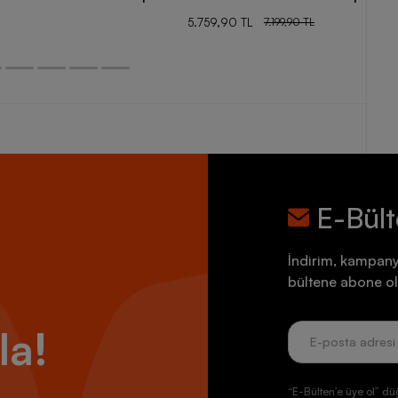
5.759,90 TL
7.199,90 TL
E-Bül
İndirim, kampany
bültene abone ol
la!
“E-Bülten’e üye ol” dü