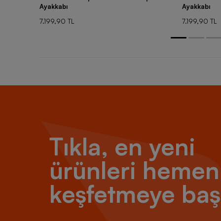
Ayakkabı
Ayakkabı
7.199,90 TL
7.199,90 TL
Tıkla, en yeni
ürünleri hemen
keşfetmeye baş