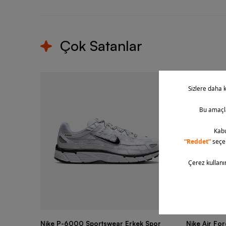
Çok Satanlar
Nike P-6000 Sportswear Erkek Spor
Nike Air Fo