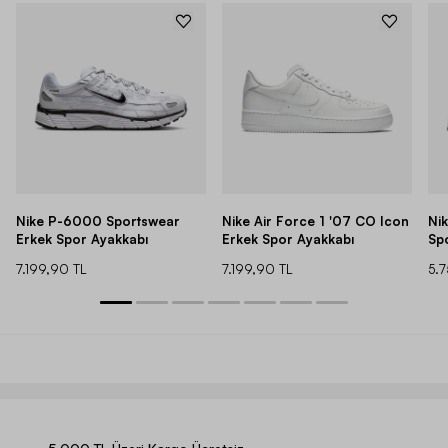
Nike P-6000 Sportswear
Nike Air Force 1 '07 CO Icon
Ni
Erkek Spor Ayakkabı
Erkek Spor Ayakkabı
Sp
7.199,90 TL
7.199,90 TL
5.