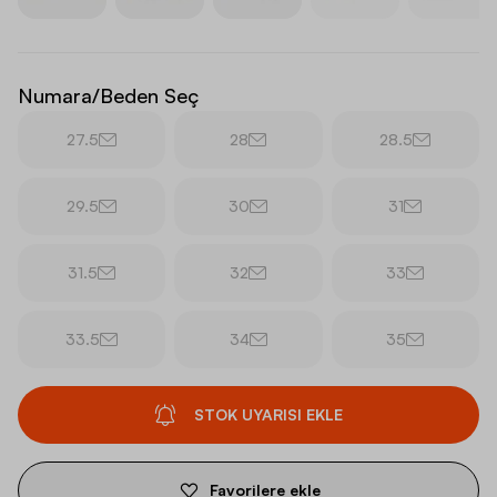
Numara/Beden Seç
27.5
28
28.5
29.5
30
31
31.5
32
33
33.5
34
35
STOK UYARISI EKLE
Favorilere ekle