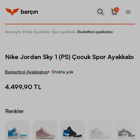
0
Anasayfa
-
Erkek
-
Ayakkabı
-
Spor ayakkabı
-
Basketbol ayakkabısı
Nike Jo
Nike Jordan Sky 1 (PS) Çocuk Spor Ayakkabı
Basketbol Ayakkabısı
Stokta yok
4.499,90 TL
Renkler