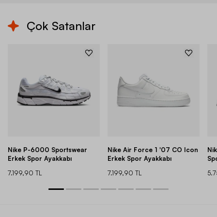
Çok Satanlar
Nike P-6000 Sportswear
Nike Air Force 1 '07 CO Icon
Ni
Erkek Spor Ayakkabı
Erkek Spor Ayakkabı
Sp
7.199,90 TL
7.199,90 TL
5.