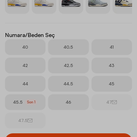
Numara/Beden Seç
40
40.5
41
42
42.5
43
44
44.5
45
45.5
46
47
Son
1
47.5