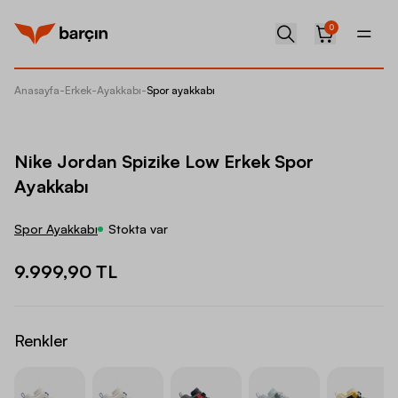
0
Anasayfa
-
Erkek
-
Ayakkabı
-
Spor ayakkabı
Nike Jo
Nike Jordan Spizike Low Erkek Spor
Ayakkabı
Spor Ayakkabı
Stokta var
9.999,90 TL
Renkler