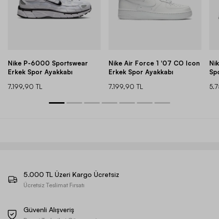
Nike P-6000 Sportswear
Nike Air Force 1 '07 CO Icon
Ni
Erkek Spor Ayakkabı
Erkek Spor Ayakkabı
Sp
7.199,90 TL
7.199,90 TL
5.
5.000 TL Üzeri Kargo Ücretsiz
Ücretsiz Teslimat Fırsatı
Güvenli Alışveriş