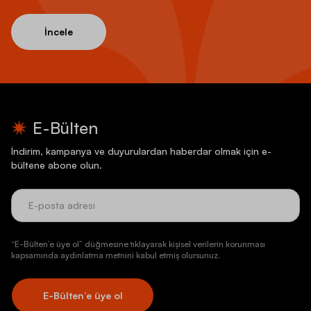
İncele
E-Bülten
İndirim, kampanya ve duyurulardan haberdar olmak için e-
bültene abone olun.
“E-Bülten’e üye ol” düğmesine tıklayarak kişisel verilerin korunması
kapsamında aydınlatma metnini kabul etmiş olursunuz.
E-Bülten’e üye ol