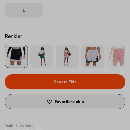
L
Renkler
Sepete Ekle
Favorilere ekle
Renk
Ürün Kodu