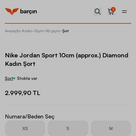
0
Anasayfa
-
Kadın
-
Giyim
-
Alt giyim
-
Şort
Nike Jo
Nike Jordan Sport 10cm (approx.) Diamond
Kadın Şort
Şort
Stokta var
2.999,90 TL
Numara/Beden Seç
XS
S
M