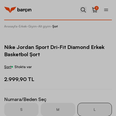
0
Anasayfa
-
Erkek
-
Giyim
-
Alt giyim
-
Şort
Nike Jo
Nike Jordan Sport Dri-Fit Diamond Erkek
Basketbol Şort
Şort
Stokta var
2.999,90 TL
Numara/Beden Seç
S
M
L