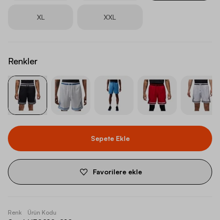
XL
XXL
Renkler
Sepete Ekle
Favorilere ekle
Renk
Ürün Kodu