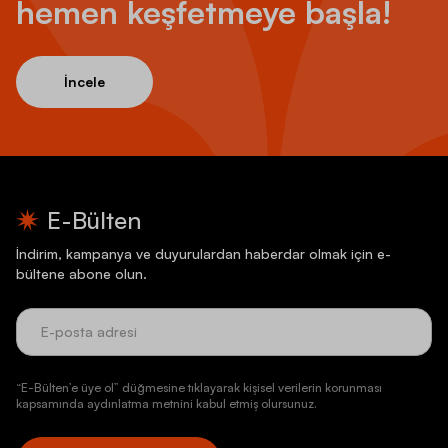
hemen keşfetmeye başla!
İncele
E-Bülten
İndirim, kampanya ve duyurulardan haberdar olmak için e-
bültene abone olun.
“E-Bülten’e üye ol” düğmesine tıklayarak kişisel verilerin korunması
kapsamında aydınlatma metnini kabul etmiş olursunuz.