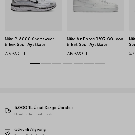
Nike P-6000 Sportswear
Nike Air Force 1 '07 CO Icon
Ni
Erkek Spor Ayakkabı
Erkek Spor Ayakkabı
Sp
7.199,90 TL
7.199,90 TL
5.
5.000 TL Üzeri Kargo Ücretsiz
Ücretsiz Teslimat Fırsatı
Güvenli Alışveriş