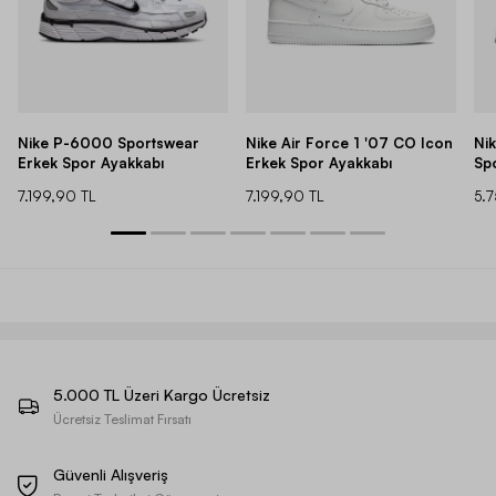
Nike P-6000 Sportswear
Nike Air Force 1 '07 CO Icon
Ni
Erkek Spor Ayakkabı
Erkek Spor Ayakkabı
Sp
7.199,90 TL
7.199,90 TL
5.
5.000 TL Üzeri Kargo Ücretsiz
Ücretsiz Teslimat Fırsatı
Güvenli Alışveriş