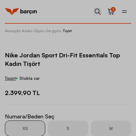
0
Anasayfa
-
Kadın
-
Giyim
-
Üst giyim
-
Tişört
Nike Jor
Nike Jordan Sport Dri-Fit Essentials Top
Kadın Tişört
Tişört
Stokta var
2.399,90 TL
Numara/Beden Seç
XS
S
M