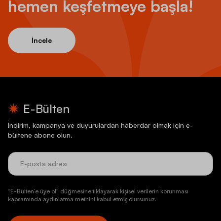
hemen keşfetmeye başla!
İncele
E-Bülten
İndirim, kampanya ve duyurulardan haberdar olmak için e-
bültene abone olun.
“E-Bülten’e üye ol” düğmesine tıklayarak kişisel verilerin korunması
kapsamında aydınlatma metnini kabul etmiş olursunuz.