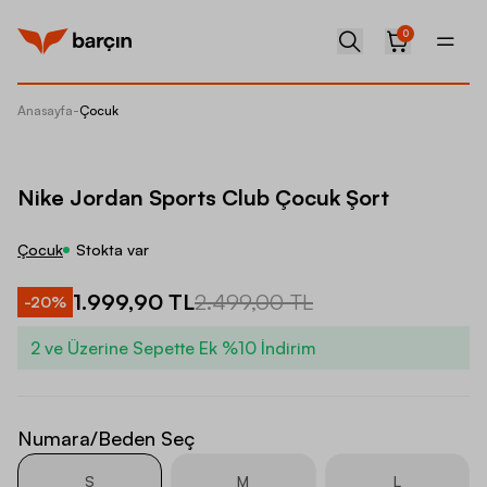
0
Anasayfa
-
Çocuk
Nike Jo
Nike Jordan Sports Club Çocuk Şort
Çocuk
Stokta var
1.999,90 TL
2.499,00 TL
-
20
%
2 ve Üzerine Sepette Ek %10 İndirim
Numara/Beden Seç
S
M
L