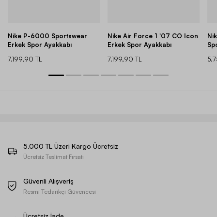
Nike P-6000 Sportswear
Nike Air Force 1 '07 CO Icon
Ni
Erkek Spor Ayakkabı
Erkek Spor Ayakkabı
Sp
7.199,90 TL
7.199,90 TL
5.
5.000 TL Üzeri Kargo Ücretsiz
Ücretsiz Teslimat Fırsatı
Güvenli Alışveriş
Resmi Tedarikçi Güvencesi
Ücretsiz İade