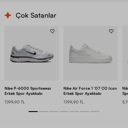
Çok Satanlar
Nike P-6000 Sportswear
Nike Air Force 1 '07 CO Icon
Ni
Erkek Spor Ayakkabı
Erkek Spor Ayakkabı
Sp
7.199,90 TL
7.199,90 TL
5.