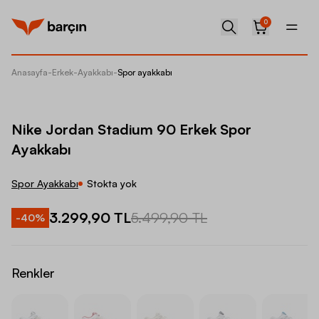
0
Anasayfa
-
Erkek
-
Ayakkabı
-
Spor ayakkabı
Nike Jo
Nike Jordan Stadium 90 Erkek Spor
Ayakkabı
Spor Ayakkabı
Stokta yok
3.299,90 TL
5.499,90 TL
-
40
%
Renkler