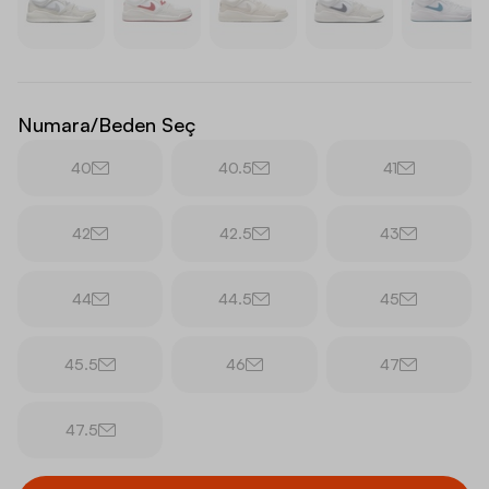
Numara/Beden Seç
40
40.5
41
42
42.5
43
44
44.5
45
45.5
46
47
47.5