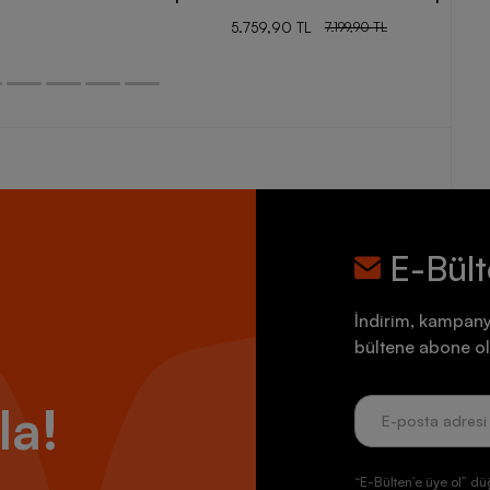
5.759,90 TL
7.199,90 TL
E-Bül
İndirim, kampany
bültene abone ol
la!
“E-Bülten’e üye ol” dü