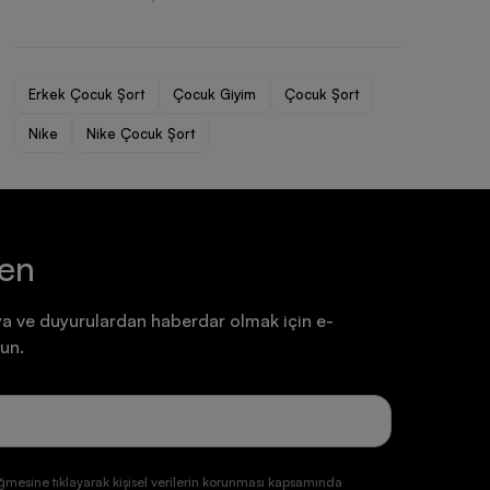
Ayakkabı
Ayakkabı
7.199,90 TL
7.199,90 TL
Erkek Çocuk Şort
Çocuk Giyim
Çocuk Şort
Nike
Nike Çocuk Şort
ten
a ve duyurulardan haberdar olmak için e-
un.
ğmesine tıklayarak kişisel verilerin korunması kapsamında