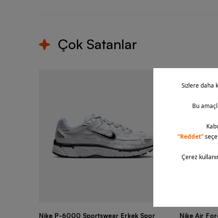
Çok Satanlar
Nike P-6000 Sportswear Erkek Spor
Nike Air Fo