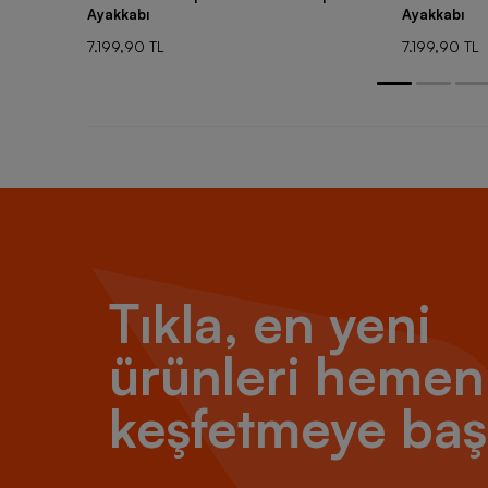
Ayakkabı
Ayakkabı
7.199,90 TL
7.199,90 TL
Tıkla, en yeni
ürünleri hemen
keşfetmeye baş