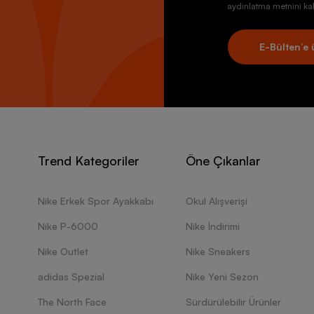
aydınlatma metnini kab
E-Bülten’e 
Trend Kategoriler
Öne Çıkanlar
Nike Erkek Spor Ayakkabı
Okul Alışverişi
Nike P-6000
Nike İndirimi
Nike Outlet
Nike Sneakers
adidas Spezial
Nike Yeni Sezon
The North Face
Sürdürülebilir Ürünler