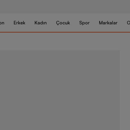
on
Erkek
Kadın
Çocuk
Spor
Markalar
O
Nike Jordan 