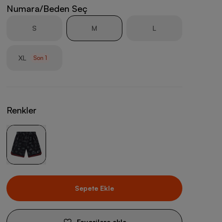
Numara/Beden Seç
S
M
L
XL
Son
1
Renkler
Sepete Ekle
Favorilere ekle