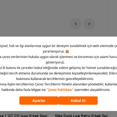
rce 1 '07 CO Icon Erkek Spor
Nike Dunk Low Retro Erkek Spor Aya