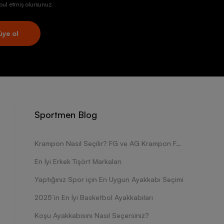
ul etmiş olursunuz.
üye ol
Sportmen Blog
Krampon Nasıl Seçilir? FG ve AG Krampon Farkları Nelerdir?
En İyi Erkek Tişört Markaları
Yaptığınız Spor için En Uygun Ayakkabı Seçimi
2025’in En İyi Basketbol Ayakkabıları
Koşu Ayakkabısını Nasıl Seçersiniz?