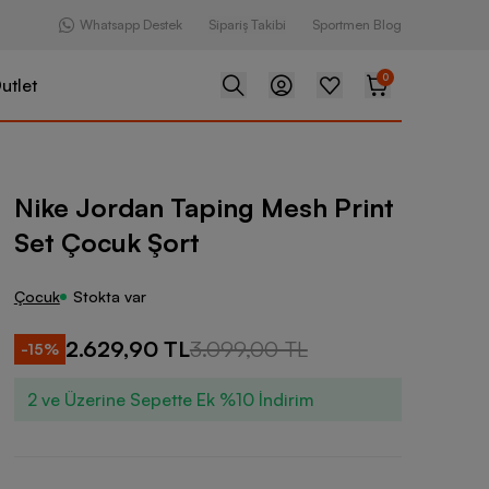
Whatsapp Destek
Sipariş Takibi
Sportmen Blog
0
utlet
Taping Mesh Print Set Çocuk Şort
Nike Jordan Taping Mesh Print
Set Çocuk Şort
Çocuk
Stokta var
2.629,90 TL
3.099,00 TL
-
15
%
2 ve Üzerine Sepette Ek %10 İndirim