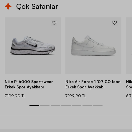
Çok Satanlar
Nike P-6000 Sportswear
Nike Air Force 1 '07 CO Icon
Ni
Erkek Spor Ayakkabı
Erkek Spor Ayakkabı
Sp
7.199,90 TL
7.199,90 TL
5.