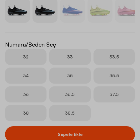
Numara/Beden Seç
32
33
33.5
34
35
35.5
36
36.5
37.5
38
38.5
Sepete Ekle