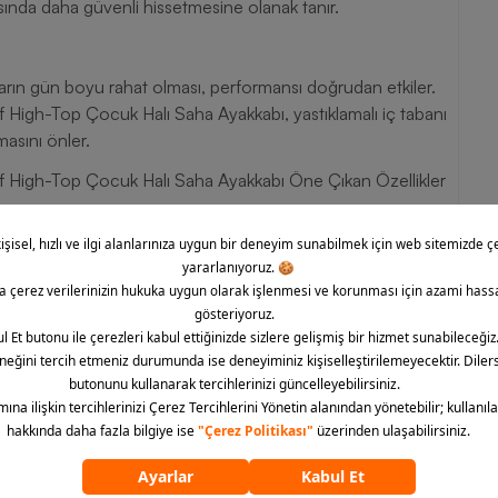
ında daha güvenli hissetmesine olanak tanır.
arın gün boyu rahat olması, performansı doğrudan etkiler.
High-Top Çocuk Halı Saha Ayakkabı, yastıklamalı iç tabanı
asını önler.
f High-Top Çocuk Halı Saha Ayakkabı Öne Çıkan Özellikler
 artırarak daha güçlü sprintler yapmasını sağlar.
uzun hassas paslar ve şutlar yapmasına yardımcı olur.
ha iyi temas etmesini sağlar.
nuzun sahaya hızlıca çıkmasına katkı verir.
estek ve konfor vadeder.
m sağlayarak hareket özgürlüğü sunar.
uygundur, çocuğunuzun halı sahada maksimum performans
rf High-Top Çocuk Halı Saha Ayakkabı, çocuğunuzun futbol
n özel olarak tasarlanmıştır. Eğer çocuğunuz hızını ve oyun