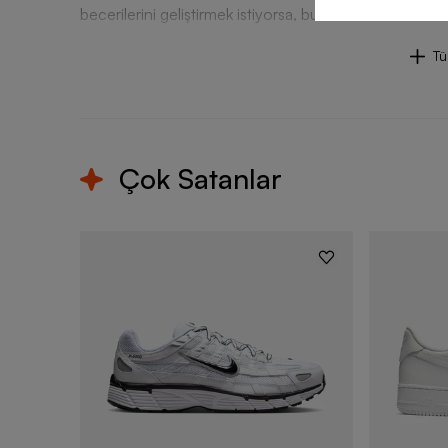
becerilerini geliştirmek istiyorsa, bu Nike futbol model
T
Çok Satanlar