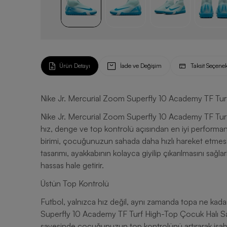
Ürün Detayı
İade ve Değişim
Taksit Seçenek
Nike Jr. Mercurial Zoom Superfly 10 Academy TF Tur
Nike Jr. Mercurial Zoom Superfly 10 Academy TF Tur
hız, denge ve top kontrolü açısından en iyi performansl
birimi, çocuğunuzun sahada daha hızlı hareket etmesi
tasarımı, ayakkabının kolayca giyilip çıkarılmasını sağ
hassas hale getirir.
Üstün Top Kontrolü
Futbol, yalnızca hız değil, aynı zamanda topa ne kadar
Superfly 10 Academy TF Turf High-Top Çocuk Halı Saha 
sayesinde çocuğunuzun top kontrolünü artırarak isabet