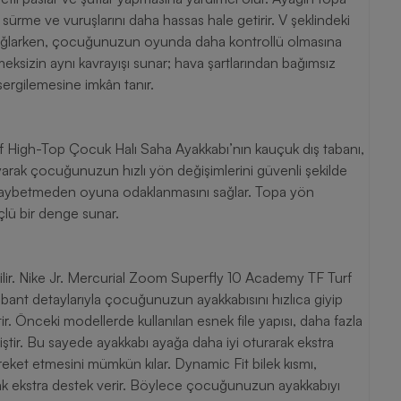
rme ve vuruşlarını daha hassas hale getirir. V şeklindeki
ı sağlarken, çocuğunuzun oyunda daha kontrollü olmasına
tmeksizin aynı kavrayışı sunar; hava şartlarından bağımsız
ergilemesine imkân tanır.
 High-Top Çocuk Halı Saha Ayakkabı’nın kauçuk dış tabanı,
arak çocuğunuzun hızlı yön değişimlerini güvenli şekilde
çlü bir denge sunar.
abilir. Nike Jr. Mercurial Zoom Superfly 10 Academy TF Turf
ant detaylarıyla çocuğunuzun ayakkabısını hızlıca giyip
ir. Önceki modellerde kullanılan esnek file yapısı, daha fazla
ştir. Bu sayede ayakkabı ayağa daha iyi oturarak ekstra
ket etmesini mümkün kılar. Dynamic Fit bilek kısmı,
rak ekstra destek verir. Böylece çocuğunuzun ayakkabıyı