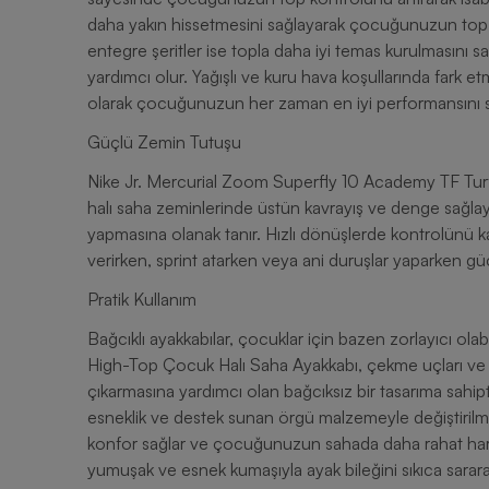
daha yakın hissetmesini sağlayarak çocuğunuzun top sü
entegre şeritler ise topla daha iyi temas kurulmasın
yardımcı olur. Yağışlı ve kuru hava koşullarında fark e
olarak çocuğunuzun her zaman en iyi performansını s
Güçlü Zemin Tutuşu
Nike Jr. Mercurial Zoom Superfly 10 Academy TF Turf
halı saha zeminlerinde üstün kavrayış ve denge sağlay
yapmasına olanak tanır. Hızlı dönüşlerde kontrolünü kaybetmeden oyuna odaklanmasını sağlar. Topa yön
verirken, sprint atarken veya ani duruşlar yaparken gü
Pratik Kullanım
Bağcıklı ayakkabılar, çocuklar için bazen zorlayıcı ol
High-Top Çocuk Halı Saha Ayakkabı, çekme uçları ve b
çıkarmasına yardımcı olan bağcıksız bir tasarıma sahipt
esneklik ve destek sunan örgü malzemeyle değiştirilmi
konfor sağlar ve çocuğunuzun sahada daha rahat hare
yumuşak ve esnek kumaşıyla ayak bileğini sıkıca sara