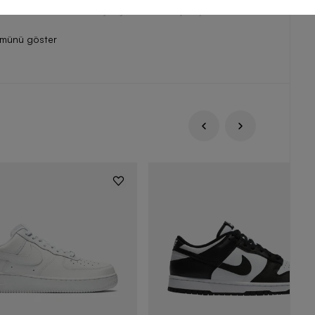
ini Barcin.com avantajlarıyla hemen sipariş verebilirsiniz.
ümünü göster