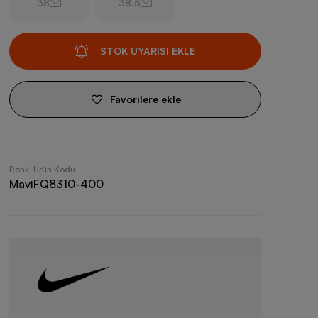
38
38.5
STOK UYARISI EKLE
Favorilere ekle
Renk
Ürün Kodu
Mavi
FQ8310-400