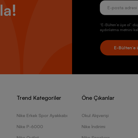
la!
“E-Bülten’e üye ol” dü
aydınlatma metnini kab
E-Bülten’e 
Trend Kategoriler
Öne Çıkanlar
Nike Erkek Spor Ayakkabı
Okul Alışverişi
Nike P-6000
Nike İndirimi
Nike Outlet
Nike Sneakers