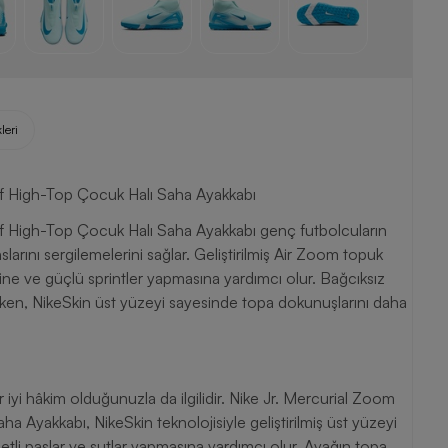
leri
f High-Top Çocuk Halı Saha Ayakkabı
f High-Top Çocuk Halı Saha Ayakkabı genç futbolcuların
arını sergilemelerini sağlar. Geliştirilmiş Air Zoom topuk
ne ve güçlü sprintler yapmasına yardımcı olur. Bağcıksız
larken, NikeSkin üst yüzeyi sayesinde topa dokunuşlarını daha
 iyi hâkim olduğunuzla da ilgilidir. Nike Jr. Mercurial Zoom
Ayakkabı, NikeSkin teknolojisiyle geliştirilmiş üst yüzeyi
li paslar ve şutlar yapmasına yardımcı olur. Ayağın topa