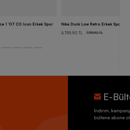
rce 1 '07 CO Icon Erkek Spor
Nike Dunk Low Retro Erkek Spor Aya
5.759,90 TL
7.199,90 TL
E-Bül
İndirim, kampany
bültene abone ol