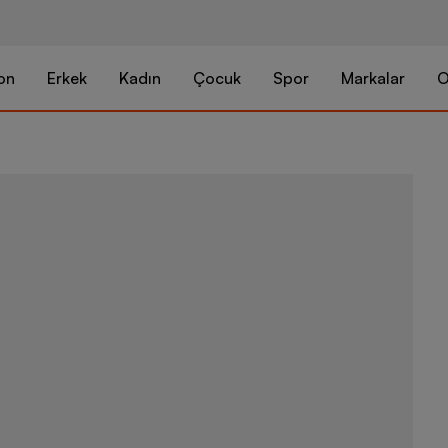
on
Erkek
Kadın
Çocuk
Spor
Markalar
O
Nike Jr. Mer