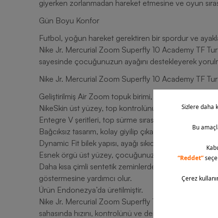
giyerken zorlanmadan hareket etmesine ve oyun sıras
Gün Boyu Konfor
Futbol, yoğun hareket gerektiren bir spordur ve ayakl
Nike Jr. Mercurial Zoom Superfly 10 Academy TF Turf 
sayesinde çocuğunuzun ayağını destekleyerek yorulm
Nike Jr. Mercurial Zoom Superfly 10 Academy TF Tur
Geliştirilmiş Air Zoom topuk birimi, çocuğunuzun hızını
NikeSkin üst yüzey, top kontrolünü artırarak çocuğun
Entegre V şeritleri, top sürme sırasında ayağın topa da
Bağcıksız tasarım, kolay giyilip çıkarılabilir ve çocuğu
Dynamic Fit bilek yapısı, ayağı sıkıca sararak ekstra d
Esnek örgü üst yüzey, çocuğunuzun ayağına tam uyu
Daha kısa çimli sentetik zeminlerde kullanım için 
göstermesine yardımcı olur.
Ürün Endonezya’da üretilmiştir.
Nike Jr. Mercurial Zoom Superfly 10 Academy TF Tu
sahasında hızını, kontrolünü ve dengesini artırmak içi