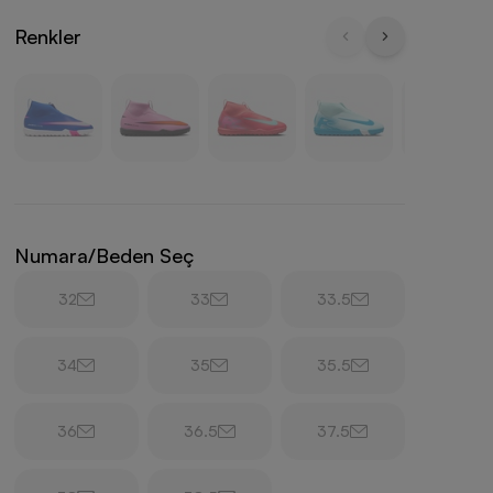
Renkler
Numara/Beden Seç
32
33
33.5
34
35
35.5
36
36.5
37.5