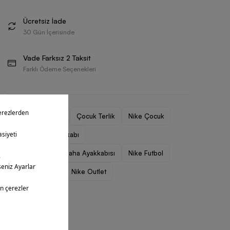
Ücretsiz İade
30 Gün İçerisinde
Vade Farksız 2 Taksit
Farklı Ödeme Seçenekleri
Çocuk Ayakkabı
Çocuk Terlik
Nike Çocuk
Nike Çocuk Ayakkabı
Nike Çocuk Halı Saha Ayakkabısı
Nike Futbol
Nike Mercurial
Nike Outlet