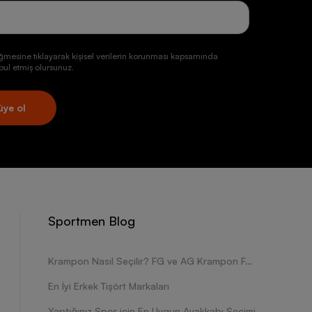
ğmesine tıklayarak kişisel verilerin korunması kapsamında
ul etmiş olursunuz.
üye ol
Sportmen Blog
Krampon Nasıl Seçilir? FG ve AG Krampon Farkları Nelerdir?
En İyi Erkek Tişört Markaları
Yaptığınız Spor için En Uygun Ayakkabı Seçimi