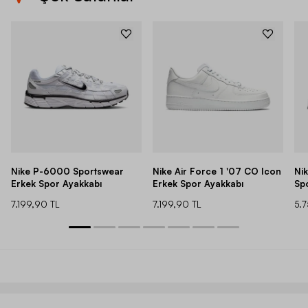
Nike P-6000 Sportswear
Nike Air Force 1 '07 CO Icon
Ni
Erkek Spor Ayakkabı
Erkek Spor Ayakkabı
Sp
7.199,90 TL
7.199,90 TL
5.