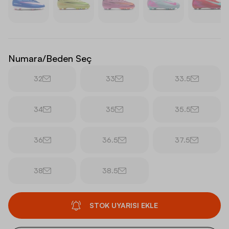
Numara/Beden Seç
32
33
33.5
34
35
35.5
36
36.5
37.5
38
38.5
STOK UYARISI EKLE