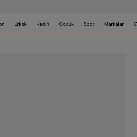
on
Erkek
Kadın
Çocuk
Spor
Markalar
O
Nike Jr Pha