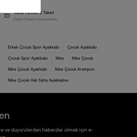
Ayakkabı
Ayakkabı
Vade Farksız 2 Taksit
7.199,90 TL
7.199,90 TL
Farklı Ödeme Seçenekleri
Erkek Çocuk Spor Ayakkabı
Çocuk Ayakkabı
Çocuk Spor Ayakkabı
Nike
Nike Çocuk
Nike Çocuk Ayakkabı
Nike Çocuk Krampon
Nike Çocuk Halı Saha Ayakkabısı
ten
a ve duyurulardan haberdar olmak için e-