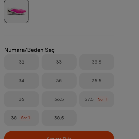
Numara/Beden Seç
32
33
33.5
34
35
35.5
36
36.5
37.5
Son
1
38
38.5
Son
1
Sepete Ekle