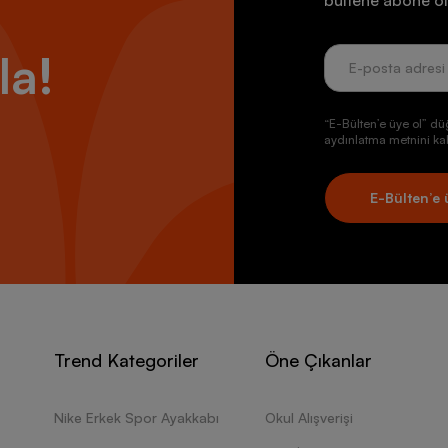
bültene abone ol
la!
“E-Bülten’e üye ol” dü
aydınlatma metnini kab
E-Bülten’e 
Trend Kategoriler
Öne Çıkanlar
Nike Erkek Spor Ayakkabı
Okul Alışverişi