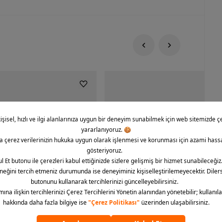
rce 1 '07 CO Icon Erkek Spor
Nike Dunk Low Retro Erkek Spor Aya