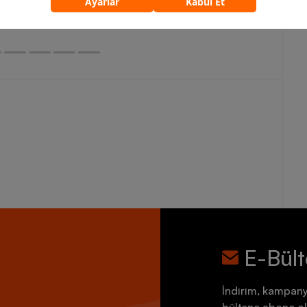
5.759,90 TL
7.199,90 TL
E-Bül
İndirim, kampany