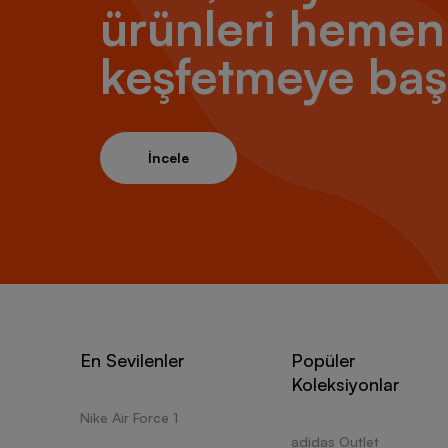
ürünleri hemen
keşfetmeye baş
İncele
En Sevilenler
Popüler
Koleksiyonlar
Nike Air Force 1
adidas Outlet