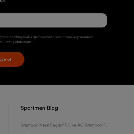
un.
ğmesine tıklayarak kişisel verilerin korunması kapsamında
ul etmiş olursunuz.
üye ol
Sportmen Blog
Krampon Nasıl Seçilir? FG ve AG Krampon Farkları Nelerdir?