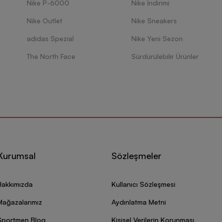
Nike P-6000
Nike İndirimi
Nike Outlet
Nike Sneakers
adidas Spezial
Nike Yeni Sezon
The North Face
Sürdürülebilir Ürünler
Kurumsal
Sözleşmeler
Hakkımızda
Kullanıcı Sözleşmesi
Mağazalarımız
Aydınlatma Metni
Sportmen Blog
Kişisel Verilerin Korunması