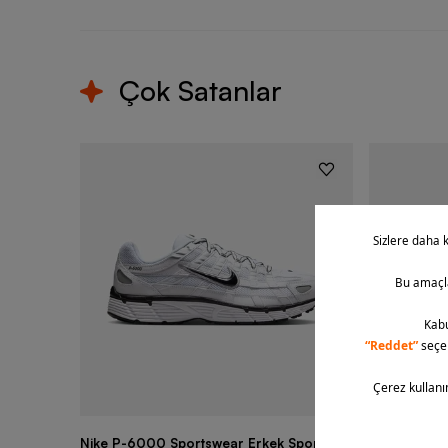
Çok Satanlar
Nike P-6000 Sportswear Erkek Spor
Nike Air Fo