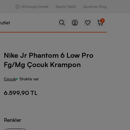
Whatsapp Destek
Sipariş Takibi
Sportmen Blog
0
utlet
ntom 6 Low Pro Fg/Mg Çocuk Krampon
Nike Jr Phantom 6 Low Pro
Fg/Mg Çocuk Krampon
Çocuk
Stokta var
6.599,90 TL
Renkler